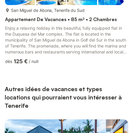
plus...
San Miguel de Abona, Tenerife du Sud
Appartement De Vacances • 85 m² • 2 Chambres
Enjoy a relaxing holiday in this beautiful, fully equipped flat in
the Duquesa del Mar complex. The flat is located in the
municipality of San Miguel de Abona in Golf del Sur in the south
of Tenerife. The promenade, where you will find the marina and
numerous bars and restaurants serving international and local
cuisine, is just a few minutes' walk away. A leisurely stroll along
125 €
dès
/
nuit
the promenade takes you to the picturesque town of "Los
Abrigos", where the best fish specialities and seafood dishes
are on offer. Visit the beach section "Playa San Miguel de
Abona", the beach section is still natu...
Autres idées de vacances et types
locations qui pourraient vous intéresser à
Tenerife