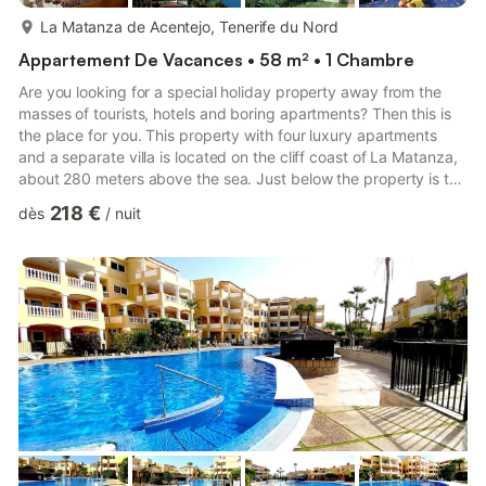
plus...
La Matanza de Acentejo, Tenerife du Nord
Appartement De Vacances • 58 m² • 1 Chambre
Are you looking for a special holiday property away from the
masses of tourists, hotels and boring apartments? Then this is
the place for you. This property with four luxury apartments
and a separate villa is located on the cliff coast of La Matanza,
about 280 meters above the sea. Just below the property is the
natural park Costa Acentejo, with a circular walking path and
218 €
dès
/
nuit
paths to the ocean. The property is ideal for holidaymakers with
exclusive taste, who are looking for peace and quiet in a rural
setting. Exclusive apartment with a balcony, a swimming pool
and a sauna above the ocean on ...