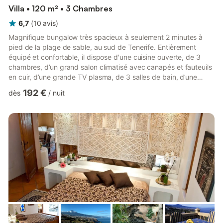
Villa • 120 m² • 3 Chambres
6,7
(
10
avis
)
Magnifique bungalow très spacieux à seulement 2 minutes à
pied de la plage de sable, au sud de Tenerife. Entièrement
équipé et confortable, il dispose d'une cuisine ouverte, de 3
chambres, d’un grand salon climatisé avec canapés et fauteuils
en cuir, d’une grande TV plasma, de 3 salles de bain, d’une
vaste terrasse avec pelouse naturelle, d’un large espace
192 €
dès
/
nuit
barbecue en pierre, ainsi que d’une vue imprenable sur l’océan
et de mobilier d’extérieur confortable pour se détendre. Deux
terrasses offrent des vues inoubliables sur l’océan et l’île de La
Gomera. Les couchers de soleil sur la mer sont...