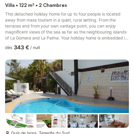
Villa • 122 m² • 2 Chambres
This detached holiday home for up to four people is located
away from mass tourism in a quiet, rural setting. From the
terraces and from your own vantage point, you can enjoy
magnificent views of the sea as far as the neighbouring islands
of La Gomera and La Palma. Your holiday home is embedded in
our three-hectare finca; it is located on its own plot of around
343 €
dès
/
nuit
2,000 m². In the outdoor area of the house you have a
barbecue area with a cosy seating area and wonderful views of
the fascinating surroundings. On the spacious terrace you can
enjoy spectacular sunsets, depending on the season, ove...
plus...
Guía de Isora, Tenerife du Sud