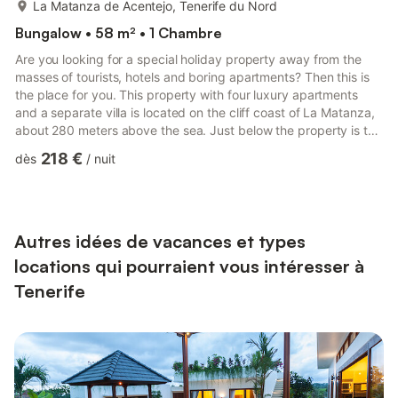
plus...
La Matanza de Acentejo, Tenerife du Nord
Bungalow • 58 m² • 1 Chambre
Are you looking for a special holiday property away from the
masses of tourists, hotels and boring apartments? Then this is
the place for you. This property with four luxury apartments
and a separate villa is located on the cliff coast of La Matanza,
about 280 meters above the sea. Just below the property is the
natural park Costa Acentejo, with a circular walking path and
218 €
dès
/
nuit
paths to the ocean. The property is ideal for holidaymakers with
exclusive taste, who are looking for peace and quiet in a rural
setting. Exclusive apartment with a balcony, a swimming pool
and a sauna above the ocean on ...
Autres idées de vacances et types
locations qui pourraient vous intéresser à
Tenerife