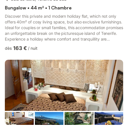
Bungalow • 44 m² • 1 Chambre
Discover this private and modern holiday flat, which not only
offers 40m² of cosy living space, but also exclusive furnishings.
Ideal for couples or small families, this accommodation promises
an unforgettable break on the picturesque island of Tenerife.
Experience a holiday where comfort and tranquillity are
paramount. Inside, the holiday flat impresses with its well-
163 €
dès
/
nuit
designed living area, which includes a comfortable sofa bed, a
large wall-mounted TV and an adjoining modern kitchenette.
This is equipped with everything your heart desires: a 4-ring
ceramic hob, fridge, coffee machine and mu...