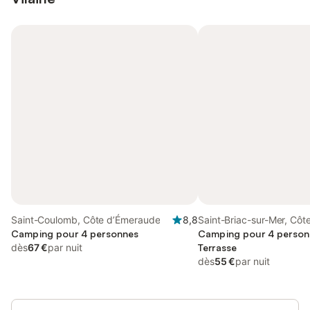
Saint-Coulomb, Côte d’Émeraude
8,8
Saint-Briac-sur-Mer, Côt
Camping pour 4 personnes
d’Émeraude
Camping pour 4 person
dès
67 €
par nuit
Terrasse
dès
55 €
par nuit