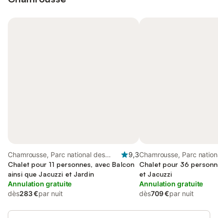
Chamrousse, Parc national des
9,3
Chamrousse, Parc nationa
Écrins
Chalet pour 11 personnes, avec Balcon
Chalet pour 36 personn
ainsi que Jacuzzi et Jardin
et Jacuzzi
Annulation gratuite
Annulation gratuite
dès
283 €
par nuit
dès
709 €
par nuit