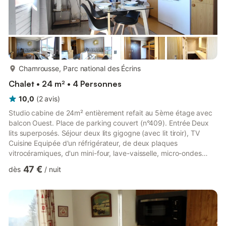
plus...
Chamrousse, Parc national des Écrins
Chalet • 24 m² • 4 Personnes
10,0
(
2
avis
)
Studio cabine de 24m² entièrement refait au 5ème étage avec
balcon Ouest. Place de parking couvert (n°409). Entrée Deux
lits superposés. Séjour deux lits gigogne (avec lit tiroir), TV
Cuisine Equipée d'un réfrigérateur, de deux plaques
vitrocéramiques, d'un mini-four, lave-vaisselle, micro-ondes
Salle de bains avec baignoire. Les WC sont séparés. Animaux
47 €
dès
/
nuit
non admis. Appartement non fumeur Draps et linge de maison
non fournis (possibilité de location sur réservation) Remises /
Prestations complémentaires (forfaits, ESF, boitiers wi-fi...)
Ménage non compris (ménage fin de séjour à réserver si...