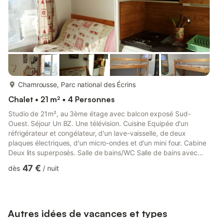
plus...
Chamrousse, Parc national des Écrins
Chalet • 21 m² • 4 Personnes
Studio de 21m², au 3ème étage avec balcon exposé Sud-
Ouest. Séjour Un BZ. Une télévision. Cuisine Equipée d'un
réfrigérateur et congélateur, d'un lave-vaisselle, de deux
plaques électriques, d'un micro-ondes et d'un mini four. Cabine
Deux lits superposés. Salle de bains/WC Salle de bains avec
douche et wc. Equipements particuliers Une cafetière
47 €
dès
/
nuit
électrique. Volets électriques. Appartement strictement non-
fumeur Draps et linge de maison à apporter. Ménage non
compris. Animaux non admis Prestations optionnelles à régler
sur place et à réserver avant votre arrivée : . location lit bébé :
15.0 €...
Autres idées de vacances et types