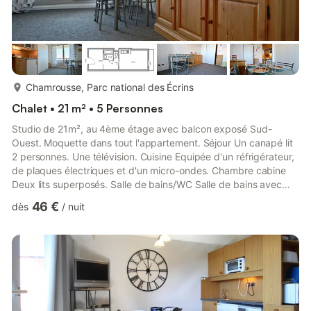
plus...
Chamrousse, Parc national des Écrins
Chalet • 21 m² • 5 Personnes
Studio de 21m², au 4ème étage avec balcon exposé Sud-
Ouest. Moquette dans tout l'appartement. Séjour Un canapé lit
2 personnes. Une télévision. Cuisine Equipée d'un réfrigérateur,
de plaques électriques et d'un micro-ondes. Chambre cabine
Deux lits superposés. Salle de bains/WC Salle de bains avec
baignoire. Les WC sont séparés. Equipements particuliers Une
46 €
dès
/
nuit
cafetière électrique. Draps et linge de maison non fournis
(possibilité de location sur réservation) Remises / Prestations
complémentaires (forfaits, ESF, boitiers wi-fi...) Ménage non
compris (ménage fin de séjour à réserver si nécessai...