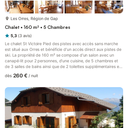
plus...
Les Orres, Région de Gap
Chalet • 160 m² • 5 Chambres
5,3
(
3
avis
)
Le chalet St Victoire Pied des pistes avec accès sans marche
est situé aux Orres et bénéficie d'un accès direct aux pistes de
ski. La propriété de 160 m² se compose d'un salon avec un
canapé-lit pour 2 personnes, d'une cuisine, de 5 chambres et
de 3 salles de bains ainsi que de 2 toilettes supplémentaires et
peut donc accueillir 15 personnes. Les équipements
260 €
dès
/
nuit
supplémentaires comprennent le Wi-Fi, une télévision ainsi
qu'une machine à laver. 2 chaises hautes et 2 lits bébé sont
également disponibles. Cet hébergement ne propose pas : la
climatisation. Cette location de vacances offre un espace...