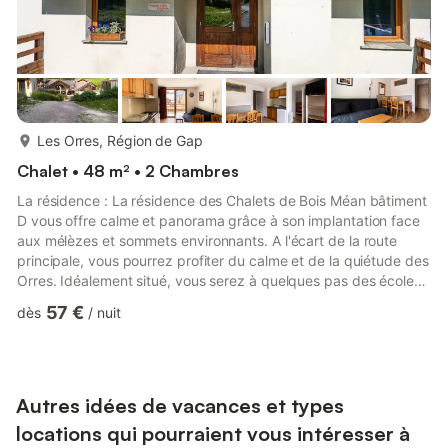
plus...
Les Orres, Région de Gap
Chalet • 48 m² • 2 Chambres
La résidence : La résidence des Chalets de Bois Méan bâtiment
D vous offre calme et panorama grâce à son implantation face
aux mélèzes et sommets environnants. A l'écart de la route
principale, vous pourrez profiter du calme et de la quiétude des
Orres. Idéalement situé, vous serez à quelques pas des écoles
de skis, départs des sentiers piétons/ raquettes et VTT aisni
57 €
dès
/
nuit
que du centre station pour profiter des nombreux commerces
et animations. Vous apprecierez certainement la piscine
intérieure chaufée et son jaccuzzi situé dans le bâtiment A pour
un moment de détente en famille ou entre amis....
Autres idées de vacances et types
locations qui pourraient vous intéresser à