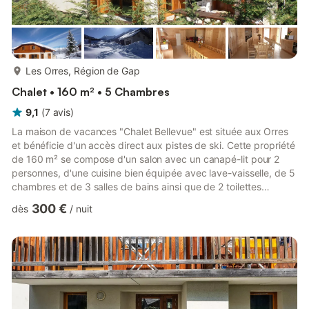
plus...
Les Orres, Région de Gap
Chalet • 160 m² • 5 Chambres
9,1
(
7
avis
)
La maison de vacances "Chalet Bellevue" est située aux Orres
et bénéficie d'un accès direct aux pistes de ski. Cette propriété
de 160 m² se compose d'un salon avec un canapé-lit pour 2
personnes, d'une cuisine bien équipée avec lave-vaisselle, de 5
chambres et de 3 salles de bains ainsi que de 2 toilettes
supplémentaires et peut donc accueillir 20 personnes. Les
300 €
dès
/
nuit
équipements supplémentaires comprennent le Wi-Fi, une
télévision avec un lecteur DVD ainsi qu'une machine à laver. De
plus, un sauna privé est disponible dans la propriété. 2 lits bébé
et une chaise haute sont également disponibles....