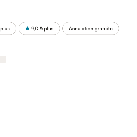
 plus
9,0
& plus
Annulation gratuite