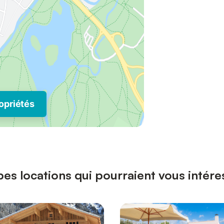
opriétés
es locations qui pourraient vous intére