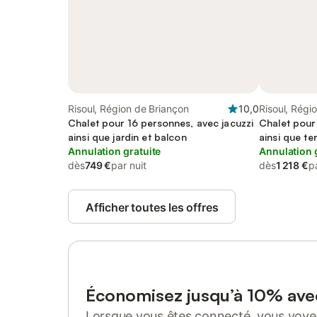
Risoul, Région de Briançon
10,0
Risoul, Régi
Chalet pour 16 personnes, avec jacuzzi
Chalet pour
ainsi que jardin et balcon
ainsi que ter
Annulation gratuite
Annulation 
dès
749 €
par nuit
dès
1 218 €
p
Afficher toutes les offres
Économisez jusqu’à 10% av
Lorsque vous êtes connecté, vous voyez