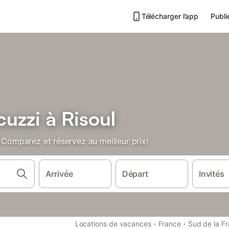
Télécharger l’app
Publi
cuzzi à Risoul
. Comparez et réservez au meilleur prix!
Arrivée
Départ
Invités
·
·
Locations de vacances
France
Sud de la F