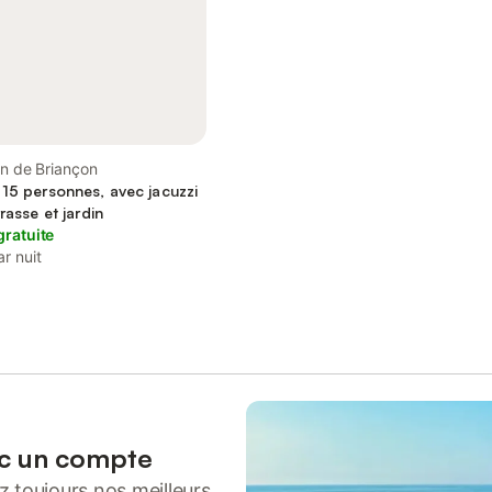
on de Briançon
 15 personnes, avec jacuzzi
rasse et jardin
gratuite
ar nuit
ec un compte
 toujours nos meilleurs