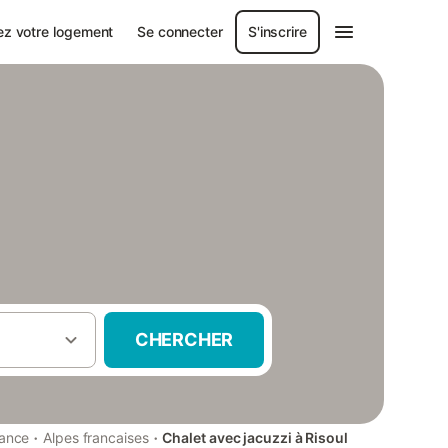
ez votre logement
Se connecter
S'inscrire
CHERCHER
·
·
rance
Alpes francaises
Chalet avec jacuzzi à Risoul