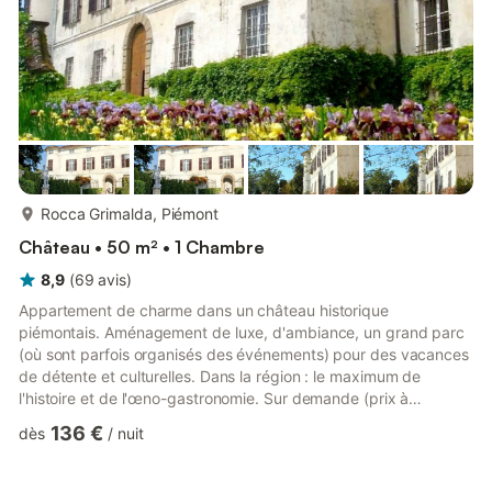
plus...
Rocca Grimalda, Piémont
Château • 50 m² • 1 Chambre
8,9
(
69
avis
)
Appartement de charme dans un château historique
piémontais. Aménagement de luxe, d'ambiance, un grand parc
(où sont parfois organisés des événements) pour des vacances
de détente et culturelles. Dans la région : le maximum de
l'histoire et de l'œno-gastronomie. Sur demande (prix à
déterminer avec le propriétaire): visite du château, petit
136 €
dès
/
nuit
déjeuner, organisation d'événements dans le parc : fêtes,
mariages (il y a également une chapelle) et bien d'autres
encore.