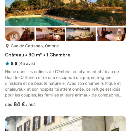
plus...
Gualdo Cattaneo, Ombrie
Château • 30 m² • 1 Chambre
8,6
(
45
avis
)
Niché dans les collines de l'Ombrie, ce charmant château de
Gualdo Cattaneo offre une escapade unique, imprégnée
d'histoire et de beauté naturelle. Avec son charme rustique et
chaleureux et son hospitalité attentionnée, ce refuge est idéal
pour les couples, les familles et leurs animaux de compagnie
adorés, en quête d'une expérience paisible et enrichissante au
84 €
dès
/
nuit
cœur de l'Italie. Entouré de paysages luxuriants, le château
dispose d'une piscine commune pour des après-midi ensoleillés
et d'un jardin paisible, idéal pour des promenades relaxantes ou
simplement pour profiter de la vue sur la cam...