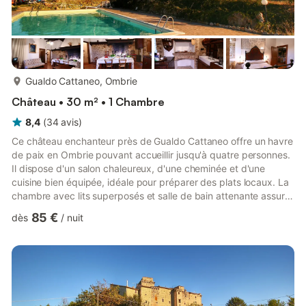
plus...
Gualdo Cattaneo, Ombrie
Château • 30 m² • 1 Chambre
8,4
(
34
avis
)
Ce château enchanteur près de Gualdo Cattaneo offre un havre
de paix en Ombrie pouvant accueillir jusqu'à quatre personnes.
Il dispose d'un salon chaleureux, d'une cheminée et d'une
cuisine bien équipée, idéale pour préparer des plats locaux. La
chambre avec lits superposés et salle de bain attenante assure
votre confort, tandis que le chauffage au gaz en fait un havre
85 €
dès
/
nuit
de paix toute l'année. À l'extérieur, profitez d'un jardin commun
avec barbecue et d'une piscine rafraîchissante (de mai à
septembre), ainsi que d'un accès facile aux sentiers forestiers à
seulement 100 mètres. Découvrez le c...