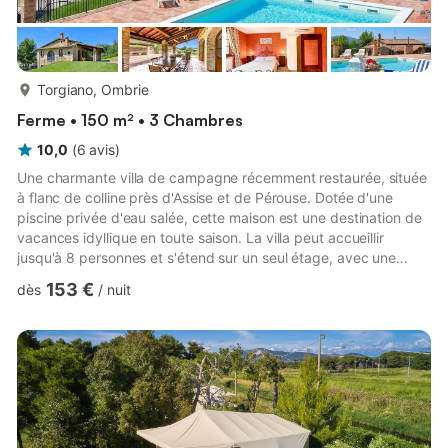
plus...
Torgiano, Ombrie
Ferme • 150 m² • 3 Chambres
10,0
(
6
avis
)
Une charmante villa de campagne récemment restaurée, située
à flanc de colline près d'Assise et de Pérouse. Dotée d'une
piscine privée d'eau salée, cette maison est une destination de
vacances idyllique en toute saison. La villa peut accueillir
jusqu'à 8 personnes et s'étend sur un seul étage, avec une
annexe comprenant une chambre et une salle de bains. L'entrée
153 €
dès
/
nuit
principale se fait par une jolie loggia à l'avant de la maison. La
loggia offre un espace repas extérieur ombragé et il y a
également une cuisine extérieure où les hôtes peuvent faire des
barbecues. La porte d'entrée donne sur un e...