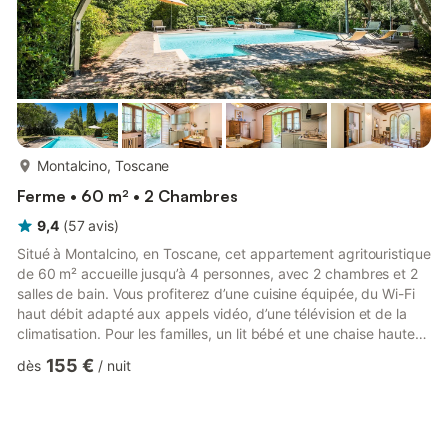
plus...
Montalcino, Toscane
Ferme • 60 m² • 2 Chambres
9,4
(
57
avis
)
Situé à Montalcino, en Toscane, cet appartement agritouristique
de 60 m² accueille jusqu’à 4 personnes, avec 2 chambres et 2
salles de bain. Vous profiterez d’une cuisine équipée, du Wi-Fi
haut débit adapté aux appels vidéo, d’une télévision et de la
climatisation. Pour les familles, un lit bébé et une chaise haute
sont à disposition, ainsi que des verres pour déguster les vins
155 €
dès
/
nuit
produits sur place : Brunello et Rosso di Montalcino. De l’huile
d’olive locale est aussi disponible. Sur demande, des
dégustations de vin et d’huile d’olive peuvent être organisées
dans le domaine, en supplément. Ac...