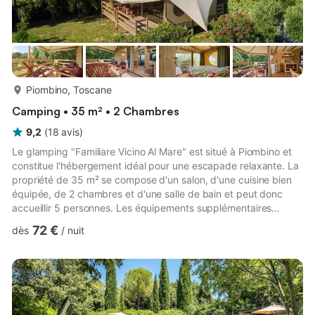
plus...
Piombino, Toscane
Camping • 35 m² • 2 Chambres
9,2
(
18
avis
)
Le glamping "Familiare Vicino Al Mare" est situé à Piombino et
constitue l'hébergement idéal pour une escapade relaxante. La
propriété de 35 m² se compose d'un salon, d'une cuisine bien
équipée, de 2 chambres et d'une salle de bain et peut donc
accueillir 5 personnes. Les équipements supplémentaires
comprennent le Wi-Fi ainsi qu'un ventilateur. Cette ferme
72 €
dès
/
nuit
propose un espace extérieur privé avec un jardin, une terrasse
couverte et un barbecue. Une place de parking est disponible
sur la propriété. Un maximum de 2 animaux domestiques est
autorisé moyennant un supplément, mais les chiens doiven...