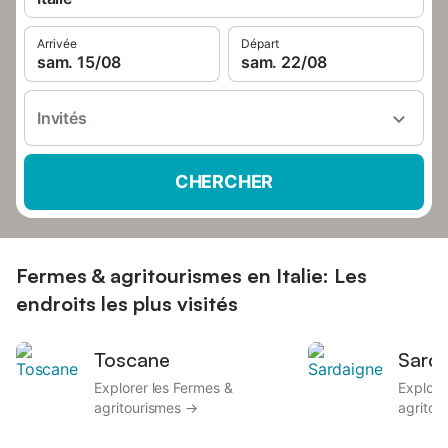
Arrivée
Départ
sam. 15/08
sam. 22/08
Invités
CHERCHER
Fermes & agritourismes en Italie: Les
endroits les plus visités
Toscane
Sard
Explorer les Fermes &
Explore
agritourismes →
agritou