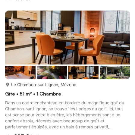
élégance ont guidé les choix d'aménagement de ce gîte
lumineux et parfaitement intégré au paysage. Un ancien moulin
à farine ainsi qu'un toit solaire sur la propriété contribuent à la
production d’énergies renouvelables.Sur place : tout co...
plus...
Le Chambon-sur-Lignon, Mézenc
Gîte • 51 m² • 1 Chambre
Dans un cadre enchanteur, en bordure du magnifique golf du
Chambon-sur-Lignon, se trouve "les Lodges du golf".Ici, tout
est pensé pour votre bien être, les hébergements sont d'un
confort absolu, décorés avec beaucoup de goût et
parfaitement équipés, avec un bain à remous privatif,
notamment Vous aurez accès à la salle sport et à la piscine