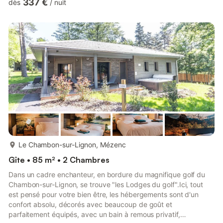
337 €
dès
/
nuit
couverte privatisable sur réservation (1h par nuitée)En accès
libre, réservé aux résidents, aire de jeux, d’adresse, d'équilibre
et de réflexion pour enfants, adolescents, et adultes :
balançoires, cage à grimper enfants, slacklines. 9 ateliers
d’équilibr...
plus...
Le Chambon-sur-Lignon, Mézenc
Gîte • 85 m² • 2 Chambres
Dans un cadre enchanteur, en bordure du magnifique golf du
Chambon-sur-Lignon, se trouve "les Lodges du golf".Ici, tout
est pensé pour votre bien être, les hébergements sont d'un
confort absolu, décorés avec beaucoup de goût et
parfaitement équipés, avec un bain à remous privatif,