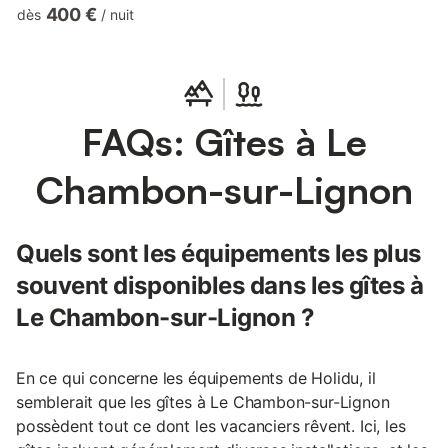
notamment. Vous aurez accès gratuitement à la salle sport et à
400 €
dès
/
nuit
la piscine couverte privatisable sur réservation (1h par nuitée)En
accès libre, réservé aux résidents, aire de jeux, d’adresse,
d'équilibre et de réflexion pour enfants, adolescents, et adultes
: balançoires, cage à grimper enfants, slacklines.9 atelie...
FAQs: Gîtes à Le
Chambon-sur-Lignon
Quels sont les équipements les plus
souvent disponibles dans les gîtes à
Le Chambon-sur-Lignon ?
En ce qui concerne les équipements de Holidu, il
semblerait que les gîtes à Le Chambon-sur-Lignon
possèdent tout ce dont les vacanciers rêvent. Ici, les