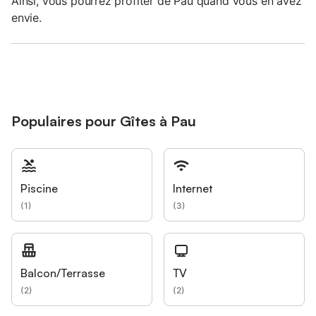
Ainsi, vous pourrez profiter de Pau quand vous en avez
envie.
Populaires pour Gîtes à Pau
Piscine
Internet
(
1
)
(
3
)
Balcon/Terrasse
TV
(
2
)
(
2
)