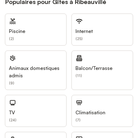
Populaires pour Gîtes à Ribeauvillé
Piscine
Internet
(
2
)
(
25
)
Animaux domestiques
Balcon/Terrasse
admis
(
11
)
(
9
)
TV
Climatisation
(
24
)
(
7
)