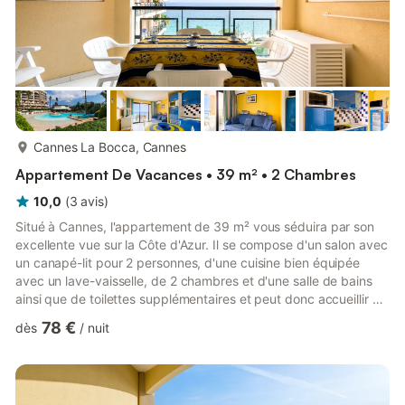
plus...
Cannes La Bocca, Cannes
Appartement De Vacances • 39 m² • 2 Chambres
10,0
(
3
avis
)
Situé à Cannes, l'appartement de 39 m² vous séduira par son
excellente vue sur la Côte d'Azur. Il se compose d'un salon avec
un canapé-lit pour 2 personnes, d'une cuisine bien équipée
avec un lave-vaisselle, de 2 chambres et d'une salle de bains
ainsi que de toilettes supplémentaires et peut donc accueillir 5
personnes. Le logement est équipé du Wi-Fi (adapté aux
78 €
dès
/
nuit
appels en vidéo), d'une télévision, de la climatisation, du
chauffage ainsi que d'une machine à laver. Un lit bébé est
également fourni. Vous disposerez d'un balcon privé et pourrez
profiter de l'espace extérieur partagé, composé d...