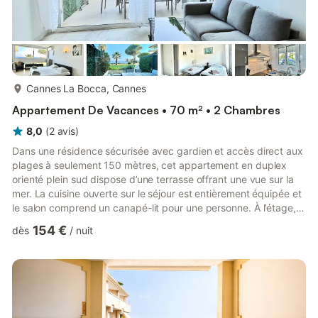
plus...
Cannes La Bocca, Cannes
Appartement De Vacances • 70 m² • 2 Chambres
8,0
(
2
avis
)
Dans une résidence sécurisée avec gardien et accès direct aux
plages à seulement 150 mètres, cet appartement en duplex
orienté plein sud dispose d’une terrasse offrant une vue sur la
mer. La cuisine ouverte sur le séjour est entièrement équipée et
le salon comprend un canapé-lit pour une personne. À l’étage,
une grande chambre avec vue mer dispose d’un lit double et
154 €
dès
/
nuit
d’un lit d’appoint individuel, tandis qu’une seconde chambre
comprend trois lits individuels. L’étage comprend également
une salle d’eau et un WC indépendant. L’appartement bénéficie
d’un stationnement privatif et d’une connexio...