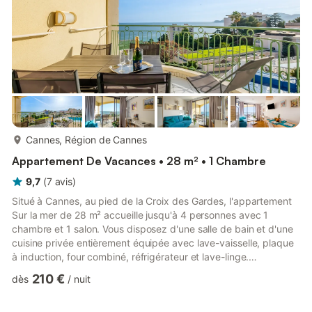
plus...
Cannes, Région de Cannes
Appartement De Vacances • 28 m² • 1 Chambre
9,7
(
7
avis
)
Situé à Cannes, au pied de la Croix des Gardes, l'appartement
Sur la mer de 28 m² accueille jusqu'à 4 personnes avec 1
chambre et 1 salon. Vous disposez d'une salle de bain et d'une
cuisine privée entièrement équipée avec lave-vaisselle, plaque
à induction, four combiné, réfrigérateur et lave-linge.
L'appartement climatisé comprend un Wi-Fi privé adapté aux
210 €
dès
/
nuit
appels vidéo, une télévision, un accès par ascenseur et un
intérieur sans marches. Un lit bébé est fourni pour les familles