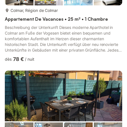
plus...
Colmar, Région de Colmar
Appartement De Vacances • 25 m² • 1 Chambre
Beschreibung der Unterkunft Dieses moderne Aparthotel in
Colmar am Fuße der Vogesen bietet einen bequemen und
komfortablen Aufenthalt im Herzen dieser charmanten
historischen Stadt. Die Unterkunft verfügt über neu renovierte
Unterkünfte in Gebäuden mit einer privaten Grünfläche. Jedes
Studio für zwei Personen ist mit einem Wohnzimmer, einem
78 €
dès
/
nuit
großen Doppelbett (oder zwei Einzelbetten auf Anfrage) und
einer Küchenzeile zum Zubereiten von Mahlzeiten ausgestattet.
Ein gut ausgestattetes Badezimmer mit Dusche und WC,
kostenfreies WLAN und ein TV gehören zur Ausstattung.
Haustiere sind gegen einen...