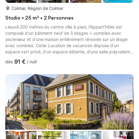
plus...
Colmar, Région de Colmar
Studio • 25 m² • 2 Personnes
LieuxA 200 mètres du centre ville à pied, l'Appart'hôtel est
composé d'un bâtiment neuf de 3 étages + combles avec
ascenseur et d'une maison entièrement rénovée sur un étage
avec combles. Cette Location de vacances dispose d'un
espace vert privé, d'un espace détente, d'une salle polyvalente
et d'une salle de petit déjeuner. Pour votre confort l'appart'hôtel
91 €
dès
/
nuit
dispose d'un parking gratuit avec un nombre de place
limitées.IntérieurLes appartements du studio 2 au 2 pièces 4
personnes sont entièrement équipés. Kitchenette avec
réfrigérateur table top avec freezer, plaque vitrocéramique 2
feux, La...