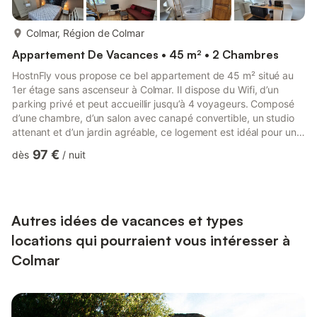
plus...
Colmar, Région de Colmar
Appartement De Vacances • 45 m² • 2 Chambres
HostnFly vous propose ce bel appartement de 45 m² situé au
1er étage sans ascenseur à Colmar. Il dispose du Wifi, d’un
parking privé et peut accueillir jusqu’à 4 voyageurs. Composé
d’une chambre, d’un salon avec canapé convertible, un studio
attenant et d’un jardin agréable, ce logement est idéal pour un
séjour en couple, entre amis ou en famille. Très bon séjour ! ##
97 €
dès
/
nuit
Logement Ce beau logement à Colmar est idéal pour un séjour
confortable en Alsace. Situé au 1er étage d’un petit immeuble
sans ascenseur, il offre un cadre agréable et pratique pour
découvrir la région. Les voyageurs apprécier...
Autres idées de vacances et types
locations qui pourraient vous intéresser à
Colmar