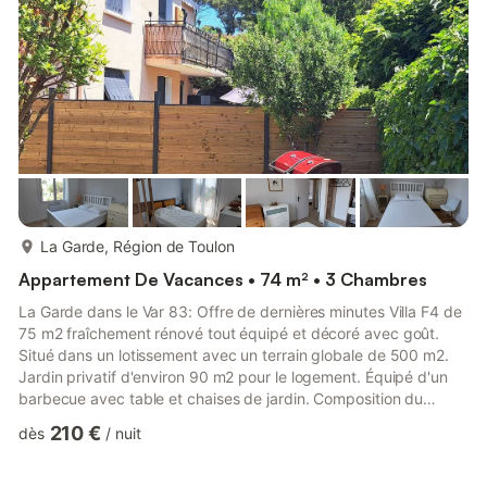
votre disposition.Vous avez une place de parking au pied de la
rési...
plus...
La Garde, Région de Toulon
Appartement De Vacances • 74 m² • 3 Chambres
La Garde dans le Var 83: Offre de dernières minutes Villa F4 de
75 m2 fraîchement rénové tout équipé et décoré avec goût.
Situé dans un lotissement avec un terrain globale de 500 m2.
Jardin privatif d'environ 90 m2 pour le logement. Équipé d'un
barbecue avec table et chaises de jardin. Composition du
logement: Une grande cuisine américaine avec tables et
210 €
dès
/
nuit
chaises donnant sur la SAM salon tout équipée ( L.V, four,
micro-ondes, grand frigo congélateur, plaque vitrocéramique,
hotte, gri pain, cafetière SENSEO ainsi que sa vaisselles.Un coin