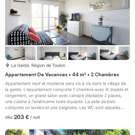
plus...
La Garde, Région de Toulon
Appartement De Vacances • 44 m² • 2 Chambres
Appartement neuf et moderne sans vis à vis dans le village de
la garde. L'appartement comporte 1 chambre avec lit double et
rangement, un grand salon avec canapé dépliable 2 places,
une cuisine à l'américaine toute équipée. La salle de bain
comporte un lavabo et une baignoire. Les WC sont séparés.
Une grande terrasse de 20 m2 exposée SUD/OUEST vous
203 €
dès
/
nuit
permettra de profiter de la vue du Coudon et du coucher de
soleil.Vous avez accès dans le logement au WIFI et à la
climatisation. Un lave linge et autres accessoires sont aussi à