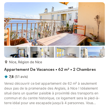
Chambres au calme (côté cour) - Climatisation dans tout
l’appartement - Volets électriques occultants dans chaque
pièce AVANT...
plus...
Nice, Région de Nice
Appartement De Vacances • 62 m² • 2 Chambres
7,8
(
51
avis
)
Venez découvrir ce bel appartement de 62 m² à seulement
deux pas de la promenade des Anglais, à Nice ! Idéalement
situé dans un quartier paisible à proximité des transports en
commun et du centre historique, ce logement sera le pied-à-
terre idéal pour une escapade jusqu'à 4 personnes. Vous
disposerez ainsi d'une belle pièce de vie lumineuse doté d'un