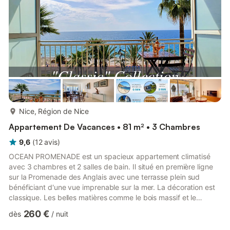
o...
plus...
Nice, Région de Nice
Appartement De Vacances • 81 m² • 3 Chambres
9,6
(
12
avis
)
OCEAN PROMENADE est un spacieux appartement climatisé
avec 3 chambres et 2 salles de bain. Il situé en première ligne
sur la Promenade des Anglais avec une terrasse plein sud
bénéficiant d'une vue imprenable sur la mer. La décoration est
classique. Les belles matières comme le bois massif et le
marbre sont accompagnées de beaux objets de décorations.
260 €
dès
/
nuit
Les fauteuils et le canapé en cuir apportent du raffinement.
TOP AVANTAGES : - Vue mer - Terrasse - 2 salles de bain -