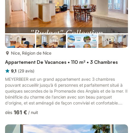
plus...
Nice, Région de Nice
Appartement De Vacances • 110 m² • 3 Chambres
9,1
(
29
avis
)
MEYERBEER est un grand appartement avec 3 chambres
pouvant accueillir jusqu’à 6 personnes et parfaitement situé à
quelques secondes de la Promenade des Anglais et de la mer. Il
bénéficie du charme de l'ancien avec son beau parquet
d'origine, et est aménagé de façon convivial et confortable.
C'est l'appartement parfait pour un séjour entre amis ou en
161 €
dès
/
nuit
famille. Idéalement situé en plein centre de Nice, vous pourrez
profiter de la Côte d'Azur sans avoir besoin de la voiture.
L’appartement est très bien équipé, bénéficiant de la
climatisation et d’une connexion internet wifi gratuite par fibre