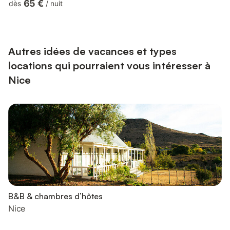
65 €
dès
/
nuit
coin salon, d'un espace repas, d'une cuisine entièrement
équipée, de deux chambres avec accès à un premier balcon,
d'une salle de bain et d'un second balcon aménagé avec une
vue imprenable sur la mer ! WiFi, draps et serviettes inclus, nous
n'a...
Autres idées de vacances et types
locations qui pourraient vous intéresser à
Nice
B&B & chambres d’hôtes
Nice