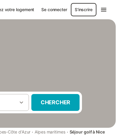
ez votre logement
Se connecter
S'inscrire
CHERCHER
·
·
pes-Côte d'Azur
Alpes maritimes
Séjour golf à Nice