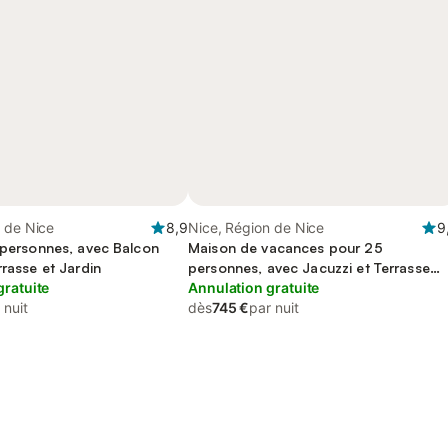
 de Nice
8,9
Nice, Région de Nice
9
8 personnes, avec Balcon
Maison de vacances pour 25
rrasse et Jardin
personnes, avec Jacuzzi et Terrasse
gratuite
ainsi que Jardin et Piscine
Annulation gratuite
 nuit
dès
745 €
par nuit