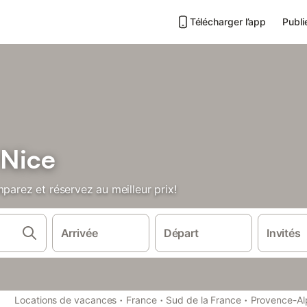
Télécharger l’app
Publi
 Nice
mparez et réservez au meilleur prix!
Arrivée
Départ
Invités
·
·
·
Locations de vacances
France
Sud de la France
Provence-Al