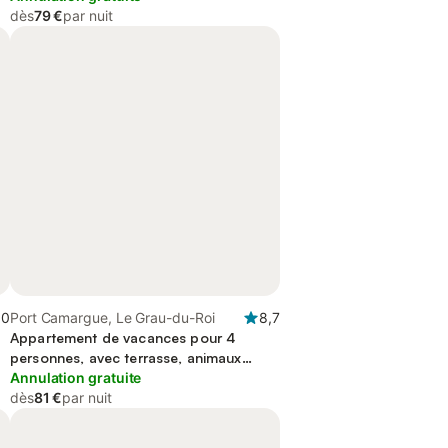
dès
79 €
par nuit
,0
Port Camargue, Le Grau-du-Roi
8,7
Appartement de vacances pour 4
personnes, avec terrasse, animaux
acceptés
Annulation gratuite
dès
81 €
par nuit