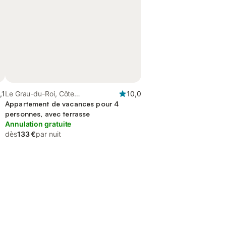
,1
Le Grau-du-Roi, Côte
10,0
méditerranéenne (France)
Appartement de vacances pour 4
personnes, avec terrasse
Annulation gratuite
dès
133 €
par nuit