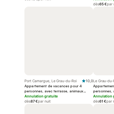
dès
65 €
par 
Port Camargue, Le Grau-du-Roi
10,0
Le Grau-du-
Appartement de vacances pour 4
méditerrané
Appartemen
personnes, avec terrasse, animaux
personnes, 
acceptés
Annulation gratuite
Annulation 
dès
87 €
par nuit
dès
61 €
par 