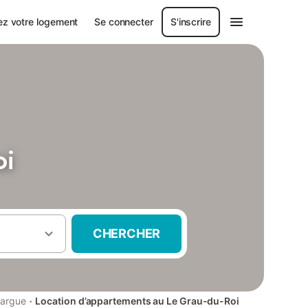
ez votre logement
Se connecter
S'inscrire
oi
CHERCHER
·
argue
Location d’appartements au Le Grau-du-Roi