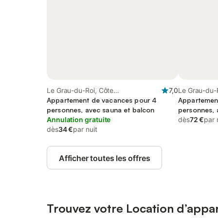
Le Grau-du-Roi, Côte
7,0
Le Grau-du-
méditerranéenne (France)
Appartement de vacances pour 4
méditerrané
Appartemen
personnes, avec sauna et balcon
personnes, 
Annulation gratuite
dès
72 €
par 
dès
34 €
par nuit
Afficher toutes les offres
Trouvez votre Location d’appa