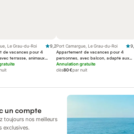
ue, Le Grau-du-Roi
9,2
Port Camargue, Le Grau-du-Roi
9
t de vacances pour 4
Appartement de vacances pour 4
avec terrasse, animaux
personnes, avec balcon, adapté aux
gratuite
familles
Annulation gratuite
nuit
dès
80 €
par nuit
ec un compte
 toujours nos meilleurs
s exclusives.