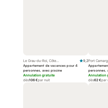
Le Grau-du-Roi, Côte
9,2
Port Camarg
méditerranéenne (France)
Appartement de vacances pour 4
Appartemen
personnes, avec piscine
personnes, 
Annulation gratuite
Annulation 
dès
106 €
par nuit
dès
62 €
par 