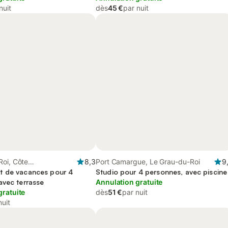
nuit
dès
45 €
par nuit
Roi, Côte
8,3
Port Camargue, Le Grau-du-Roi
9
enne (France)
t de vacances pour 4
Studio pour 4 personnes, avec piscine
avec terrasse
Annulation gratuite
gratuite
dès
51 €
par nuit
nuit