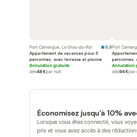
Port Camargue, Le Grau-du-Roi
8,9
Port Camarg
Appartement de vacances pour 5
Appartemen
personnes, avec terrasse et piscine
personnes, 
Annulation gratuite
acceptés
Annulation 
dès
48 €
par nuit
dès
94 €
par 
Économisez jusqu’à 10% av
Lorsque vous êtes connecté, vous voyez
prix et vous avez accès à des réduction