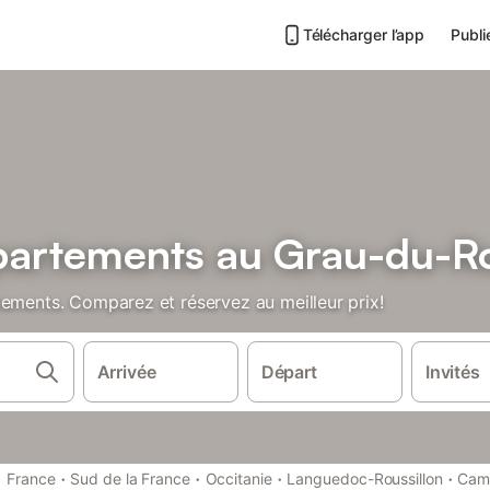
Télécharger l’app
Publi
partements au Grau-du-R
tements. Comparez et réservez au meilleur prix!
Arrivée
Départ
Invités
·
·
·
·
·
France
Sud de la France
Occitanie
Languedoc-Roussillon
Cam