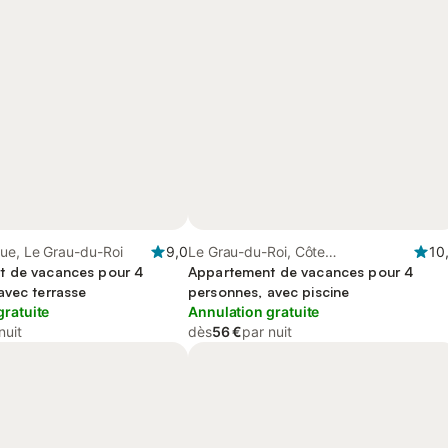
ue, Le Grau-du-Roi
9,0
Le Grau-du-Roi, Côte
10
t de vacances pour 4
méditerranéenne (France)
Appartement de vacances pour 4
avec terrasse
personnes, avec piscine
gratuite
Annulation gratuite
nuit
dès
56 €
par nuit