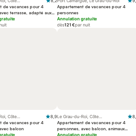
Roi, Côte
8,2
Port Camargue, Le Grau-du-Roi
9
enne (France)
t de vacances pour 4
Appartement de vacances pour 4
avec terrasse, adapté aux
personnes
gratuite
Annulation gratuite
nuit
dès
121 €
par nuit
Roi, Côte
8,9
Le Grau-du-Roi, Côte
8
enne (France)
t de vacances pour 4
méditerranéenne (France)
Appartement de vacances pour 4
avec balcon
personnes, avec balcon, animaux
gratuite
acceptés
Annulation gratuite