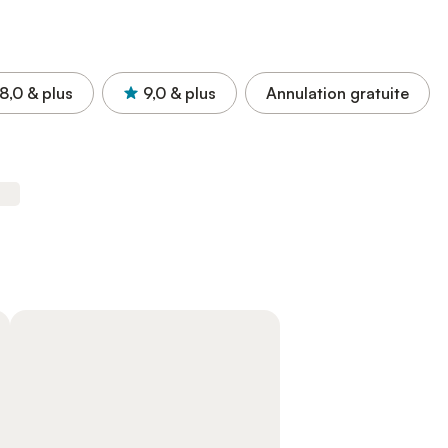
8,0
& plus
9,0
& plus
Annulation gratuite