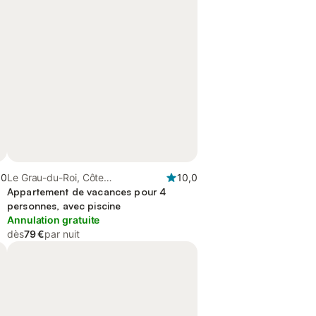
,0
Le Grau-du-Roi, Côte
10,0
méditerranéenne (France)
Appartement de vacances pour 4
personnes, avec piscine
Annulation gratuite
dès
79 €
par nuit