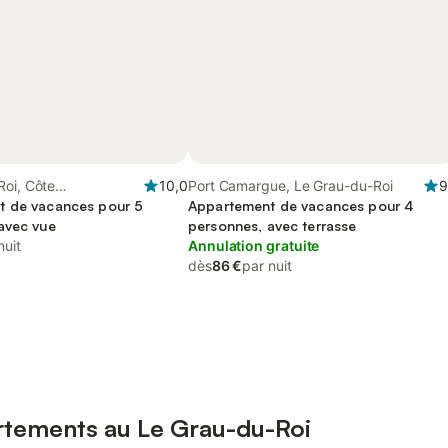
Roi, Côte
10,0
Port Camargue, Le Grau-du-Roi
9
enne (France)
t de vacances pour 5
Appartement de vacances pour 4
avec vue
personnes, avec terrasse
nuit
Annulation gratuite
dès
86 €
par nuit
rtements au Le Grau-du-Roi