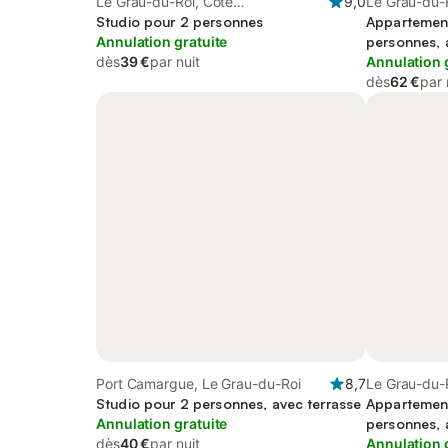
Le Grau-du-Roi, Côte
9,0
Le Grau-du-
méditerranéenne (France)
Studio pour 2 personnes
méditerrané
Appartemen
Annulation gratuite
personnes, 
dès
39 €
par nuit
familles
Annulation 
dès
62 €
par 
Port Camargue, Le Grau-du-Roi
8,7
Le Grau-du-
Studio pour 2 personnes, avec terrasse
méditerrané
Appartemen
Annulation gratuite
personnes, 
dès
40 €
par nuit
Annulation 