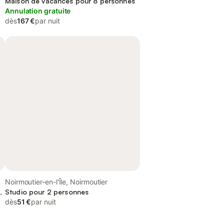
Maison de vacances pour 8 personnes
Annulation gratuite
dès
167 €
par nuit
Noirmoutier-en-l'Île, Noirmoutier
,
Studio pour 2 personnes
dès
51 €
par nuit