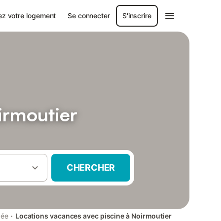
ez votre logement
Se connecter
S'inscrire
irmoutier
CHERCHER
·
dée
Locations vacances avec piscine à Noirmoutier