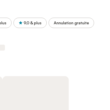
plus
9,0
& plus
Annulation gratuite