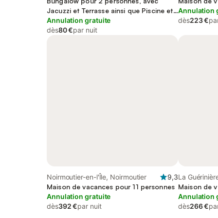
Bungalow pour 2 personnes, avec
Maison de v
Jacuzzi et Terrasse ainsi que Piscine et
Annulation 
Sauna
Annulation gratuite
dès
223 €
par
dès
80 €
par nuit
Noirmoutier-en-l'Île, Noirmoutier
9,3
La Guérinièr
Maison de vacances pour 11 personnes
Maison de v
Annulation gratuite
Annulation 
dès
392 €
par nuit
dès
266 €
par