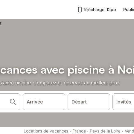
Télécharger l’app
Publi
acances avec piscine à No
 avec piscine. Comparez et réservez au meilleur prix!
Arrivée
Départ
Invités
·
·
·
Locations de vacances
France
Pays de la Loire
Ven