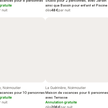
acances pour 8 personnes
Studio pour 2 personnes, avec Jardin
gratuite
ainsi que Bassin pour enfant et Piscine
 nuit
dès
48 €
par nuit
e, Noirmoutier
La Guérinière, Noirmoutier
acances pour 10 personnes
Maison de vacances pour 6 personnes
gratuite
avec Terrasse
 nuit
Annulation gratuite
dès
206 €
par nuit