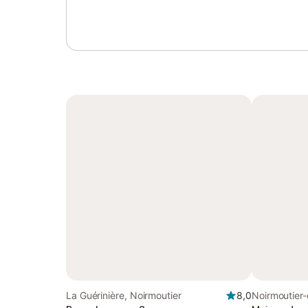
La Guérinière, Noirmoutier
8,0
Noirmoutier-e