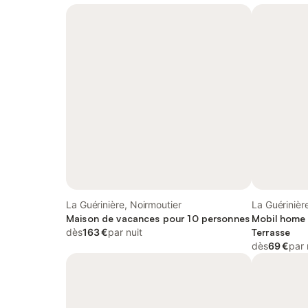
La Guérinière, Noirmoutier
La Guérinièr
Maison de vacances pour 10 personnes
Mobil home 
dès
163 €
par nuit
Terrasse
dès
69 €
par 