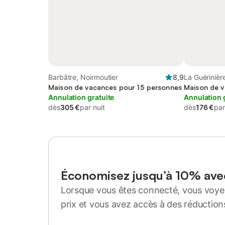
Barbâtre, Noirmoutier
8,9
La Guérinièr
Maison de vacances pour 15 personnes
Maison de v
Annulation gratuite
Annulation 
dès
305 €
par nuit
dès
176 €
par
Économisez jusqu’à 10% av
Lorsque vous êtes connecté, vous voyez
prix et vous avez accès à des réduction
Se connecter ou s'inscrire