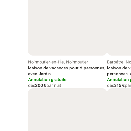
Noirmoutier-en-l'Île, Noirmoutier
Barbâtre, No
Maison de vacances pour 6 personnes,
Maison de v
avec Jardin
personnes, 
Annulation gratuite
Annulation 
dès
200 €
par nuit
dès
315 €
par