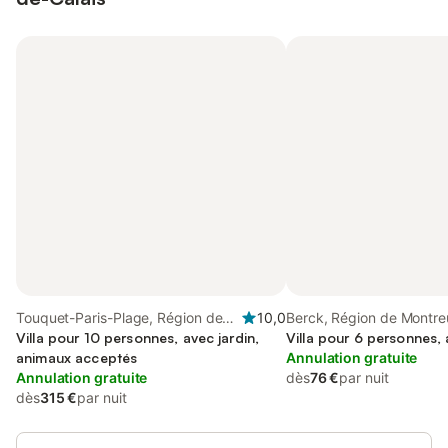
Touquet-Paris-Plage, Région de
10,0
Berck, Région de Montreu
Montreuil
Villa pour 10 personnes, avec jardin,
Villa pour 6 personnes, 
animaux acceptés
Annulation gratuite
Annulation gratuite
dès
76 €
par nuit
dès
315 €
par nuit