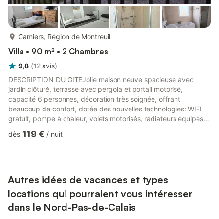
plus...
Camiers, Région de Montreuil
Villa • 90 m² • 2 Chambres
9,8
(
12
avis
)
DESCRIPTION DU GITEJolie maison neuve spacieuse avec
jardin clôturé, terrasse avec pergola et portail motorisé,
capacité 6 personnes, décoration très soignée, offrant
beaucoup de confort, dotée des nouvelles technologies: WIFI
gratuit, pompe à chaleur, volets motorisés, radiateurs équipés
de vannes thermostatiques etc.Cette maison comprend :Au rez
119 €
dès
/
nuit
de chaussée:-1 salle à manger spacieuse avec buffet, grande
table et 6 chaises. -1 cuisine équipée avec four chaleur
tournante, four micro-ondes, plaques de cuisson gaz , lave-
vaisselle, grand frigidaire congélateur, cafetière Senseo, grille-
pain,...
Autres idées de vacances et types
locations qui pourraient vous intéresser
dans le Nord-Pas-de-Calais