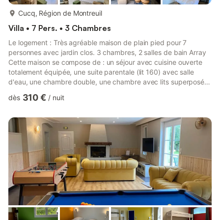
plus...
Cucq, Région de Montreuil
Villa • 7 Pers. • 3 Chambres
Le logement : Très agréable maison de plain pied pour 7
personnes avec jardin clos. 3 chambres, 2 salles de bain Array
Cette maison se compose de : un séjour avec cuisine ouverte
totalement équipée, une suite parentale (lit 160) avec salle
d'eau, une chambre double, une chambre avec lits superposés
et un lit simple une salle de bain. Toilettes séparés Cafetière
310 €
dès
/
nuit
Nespresso et cafetière électrique à votre disposition. LE LINGE
DE LIT ET LE LINGE DE TOILETTE NE SONT PAS FOURNIS Wi-
Fi Le linge de lit et de toilette n'est pas fourni Les
consommables ne sont pas fournis. Une caution, dont le
monta...