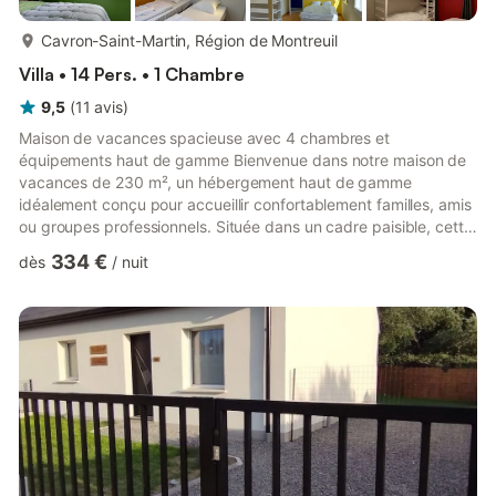
plus...
Cavron-Saint-Martin, Région de Montreuil
Villa • 14 Pers. • 1 Chambre
9,5
(
11
avis
)
Maison de vacances spacieuse avec 4 chambres et
équipements haut de gamme Bienvenue dans notre maison de
vacances de 230 m², un hébergement haut de gamme
idéalement conçu pour accueillir confortablement familles, amis
ou groupes professionnels. Située dans un cadre paisible, cette
propriété allie confort, convivialité et équipements modernes
334 €
dès
/
nuit
pour vous offrir un séjour inoubliable. La maison dispose de 4
chambres spacieuses, chacune équipée de sa propre salle de
bain et de WC privatifs, garantissant à chaque occupant
intimité et confort. L'espace de vie commun se distingue par
son ambiance...