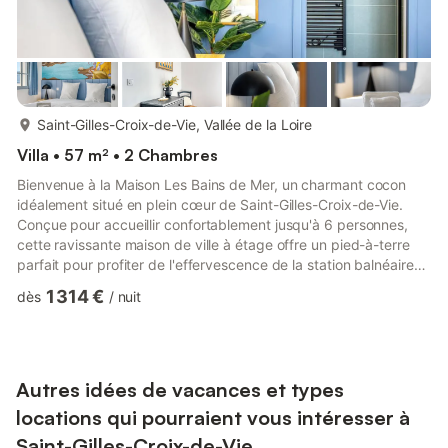
plus...
Saint-Gilles-Croix-de-Vie, Vallée de la Loire
Villa • 57 m² • 2 Chambres
Bienvenue à la Maison Les Bains de Mer, un charmant cocon
idéalement situé en plein cœur de Saint-Gilles-Croix-de-Vie.
Conçue pour accueillir confortablement jusqu'à 6 personnes,
cette ravissante maison de ville à étage offre un pied-à-terre
parfait pour profiter de l'effervescence de la station balnéaire
tout en bénéficiant du luxe rare d'un espace extérieur avec spa
1 314 €
dès
/
nuit
privatif. Avec son atmosphère intimiste et son aménagement
parfaitement pensé, c'est le refuge rêvé pour des vacances
sereines.Des espaces de vie...Dès le pas de la porte, le rez-de-
chaussée dévoile une pièce de vie chaleureus...
Autres idées de vacances et types
locations qui pourraient vous intéresser à
Saint-Gilles-Croix-de-Vie