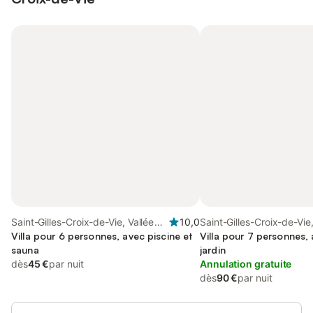
Saint-Gilles-Croix-de-Vie, Vallée
10,0
Saint-Gilles-Croix-de-Vie,
de la Loire
Villa pour 6 personnes, avec piscine et
de la Loire
Villa pour 7 personnes, 
sauna
jardin
dès
45 €
par nuit
Annulation gratuite
dès
90 €
par nuit