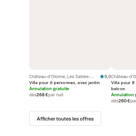
Château-d'Olonne, Les Sables-
9,0
Château-d'O
d'Olonne
Villa pour 6 personnes, avec jardin
d'Olonne
Villa pour 8
Annulation gratuite
balcon
dès
268 €
par nuit
Annulation 
dès
260 €
par
Afficher toutes les offres