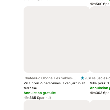
dès
500 €
par
Château-d'Olonne, Les Sables-
9,8
Les Sables-
d'Olonne
Villa pour 6 personnes, avec jardin et
Villa pour 
terrasse
Annulation 
Annulation gratuite
dès
303 €
par
dès
365 €
par nuit