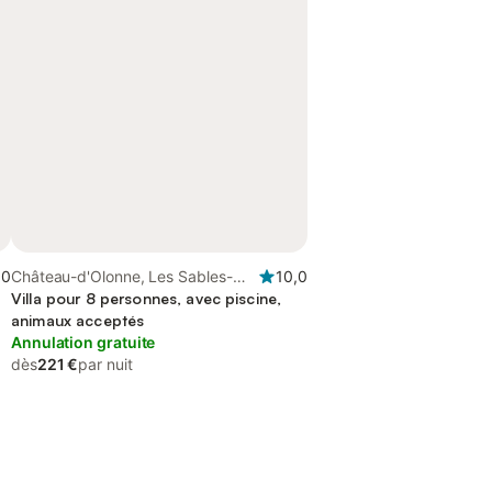
,0
Château-d'Olonne, Les Sables-
10,0
d'Olonne
Villa pour 8 personnes, avec piscine,
animaux acceptés
Annulation gratuite
dès
221 €
par nuit