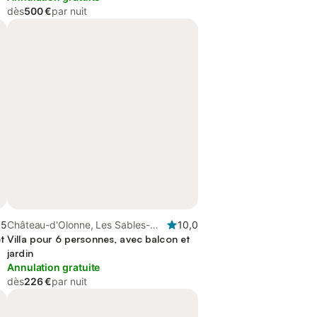
dès
500 €
par nuit
,5
Château-d'Olonne, Les Sables-
10,0
t
d'Olonne
Villa pour 6 personnes, avec balcon et
jardin
Annulation gratuite
dès
226 €
par nuit