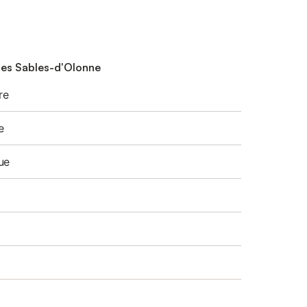
 Les Sables-d'Olonne
re
e
ue