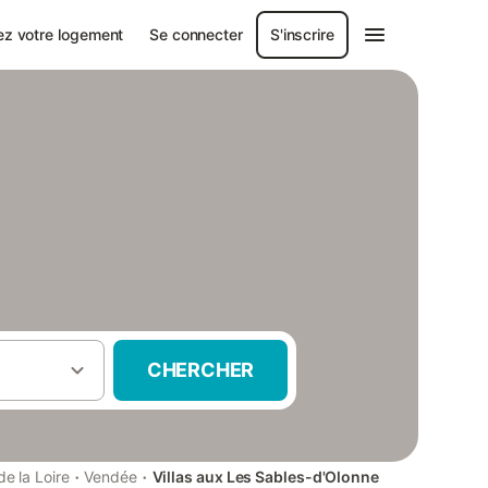
ez votre logement
Se connecter
S'inscrire
CHERCHER
·
·
e la Loire
Vendée
Villas aux Les Sables-d'Olonne