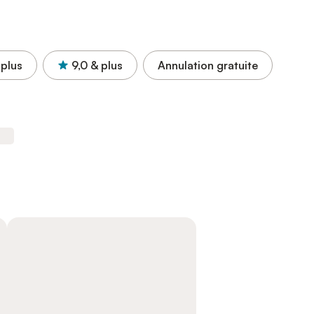
 plus
9,0
& plus
Annulation gratuite