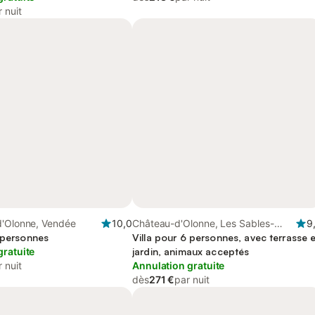
 nuit
d'Olonne, Vendée
10,0
Château-d'Olonne, Les Sables-
9
8 personnes
d'Olonne
Villa pour 6 personnes, avec terrasse e
gratuite
jardin, animaux acceptés
 nuit
Annulation gratuite
dès
271 €
par nuit