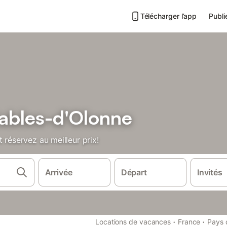
Télécharger l’app
Publi
Sables-d'Olonne
 réservez au meilleur prix!
Arrivée
Départ
Invités
·
·
Locations de vacances
France
Pays d