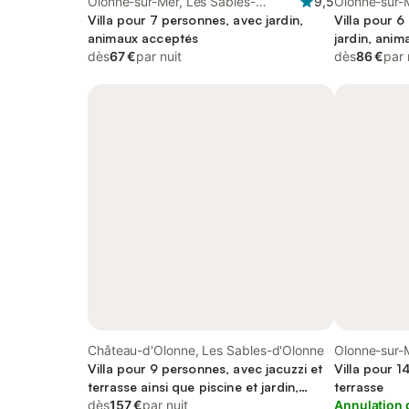
Olonne-sur-Mer, Les Sables-
9,5
Olonne-sur-
d'Olonne
Villa pour 7 personnes, avec jardin,
Villa pour 6
animaux acceptés
jardin, ani
dès
67 €
par nuit
dès
86 €
par 
Château-d'Olonne, Les Sables-d'Olonne
Olonne-sur-
Villa pour 9 personnes, avec jacuzzi et
Villa pour 1
terrasse ainsi que piscine et jardin,
terrasse
animaux acceptés
dès
157 €
par nuit
Annulation 