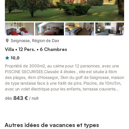
plus...
Seignosse, Région de Dax
Villa • 12 Pers. • 6 Chambres
10,0
Propriété de 3000m2, au calme pour 12 personnes. avec une
PISCINE SECURISEE.Classée 4 étoiles , elle est située à 6km
des plages, 4km d'Hossegor, 3km du golf de Seignosse, maison
de type landaise face à une forêt de pins. Piscine, de 10m/5m,
avec un volet électrique pour les enfants, terrasse couverte
avec table pour 12 pers, Plancha, salon de jardin, Parking pour
843 €
dès
/
nuit
5 voitures5 salles de bains et 6 wcPossibilité de louer draps et
serviettes (23€ par pers)1er étagePalier mezzanine desservant
3 chambresChambre 1 : Lit de 160 cms avec salle de bain
privée (baignoire et WC)Chambre 2 : Lit de 180 ...
Autres idées de vacances et types