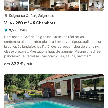
plus...
Seignosse Océan, Seignosse
Villa • 250 m² • 5 Chambres
9,5
(
8
avis
)
Dominant le Golf de Seignosse, luxueuse réalisation
contemporaine orientée plein sud avec vue époustouflante sur
la canopée landaise, les Pyrénées et l’océan.Lieu de standing
classé 5 étoiles. Prestations haut de gamme (Piscine chauffée
panoramique, terrasses panoramiques, sauna, hammam,
baignoire à remous, sound system Bose en Airplay, barbecue
837 €
dès
/
nuit
intégré, ascenseur, mobilier contemporain ...) Située au
somment d'une dune, surplombant les golf de Seignosse, la villa
est composée de :- 5 chambres avec salle de bain privée, dont
une suite parentale- Grande pièce de vie avec cheminée et
cuisine ...