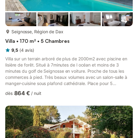
plus...
Seignosse, Région de Dax
Villa • 170 m² • 5 Chambres
9,5
(
4
avis
)
Villa sur un terrain arboré de plus de 2000m2 avec piscine en
lisière de forêt. Situé à 7minutes de l océan et moins de 3
minutes du golf de Seignosse en voiture. Proche de tous les
commerces à pied. Très beaux volumes avec un salon-salle à
manger-cuisine sous plafond cathédrale. Place pour 5
voitures.Cette villa achetée en février 2021 offre l ensemble des
864 €
dès
/
nuit
équipements intérieurs neufs (lits, électroménagers, etc)Piscine
chauffée pendant les vacances scolaires hors hiverBaby foot
Bonzini neufNouvelle cuisine 2024 et sols cuisine et salon