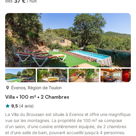
37 €
dès
/
nuit
pataugeoire pour enfants, du terrain de pétanque, du tennis de
table ou d'une promenade dans le magnifique parc paysagé. Si
vous aimez faire rimer congés avec diversité et activités, votre
résidence de vacances en Provence est le lieu rêvé. De la t...
plus...
Évenos, Région de Toulon
Villa • 100 m² • 2 Chambres
9,5
(
4
avis
)
La Villa du Broussan est située à Evenos et offre une magnifique
vue sur les montagnes. La propriété de 100 m² se compose
d'un salon, d'une cuisine entièrement équipée, de 2 chambres
et d'une salle de bain, pouvant accueillir jusqu'à 4 personnes.