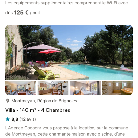
Les équipements supplémentaires comprennent le Wi-Fi avec
un espace de travail dédié pour le télétravail, la climatisation sur
125 €
dès
/
nuit
les deux étages, un ventilateur ainsi qu'une machine à laver. Un
gymnase privé, un billard et des équipements de gym sont
également à votre disposition pour votre plaisir. Cette villa
dispose d'une piscine privée ouverte à ...
plus...
Montmeyan, Région de Brignoles
Villa • 140 m² • 4 Chambres
8,8
(
12
avis
)
L'Agence Cocoonr vous propose à la location, sur la commune
de Montmeyan, cette charmante maison avec piscine, d’une