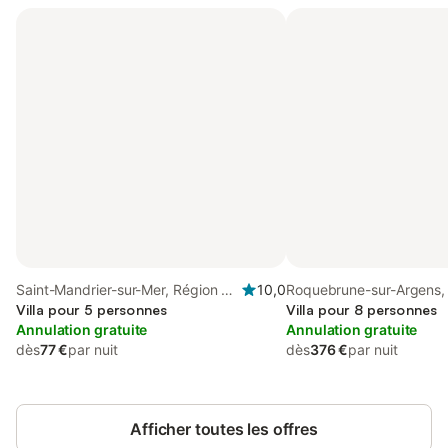
Saint-Mandrier-sur-Mer, Région de
10,0
Roquebrune-sur-Argens,
Toulon
Villa pour 5 personnes
Draguignan
Villa pour 8 personnes
Annulation gratuite
Annulation gratuite
dès
77 €
par nuit
dès
376 €
par nuit
Afficher toutes les offres