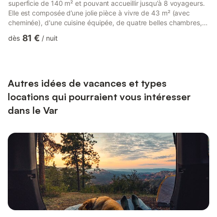
superficie de 140 m² et pouvant accueillir jusqu’à 8 voyageurs.
Elle est composée d’une jolie pièce à vivre de 43 m² (avec
cheminée), d'une cuisine équipée, de quatre belles chambres,
deux salles de bain (avec douche et baignoire) et vous pourrez
81 €
dès
/
nuit
profiter d’un jardin d’environ 2 000 m². Le logement se compose
de la manière suivante : - Une pièce de vie de 43 m² avec
canapés, TV, cheminée (bois fourni) - Une cuisine équipée avec
notamment : bouilloire électrique, four, four à ...
Autres idées de vacances et types
locations qui pourraient vous intéresser
dans le Var