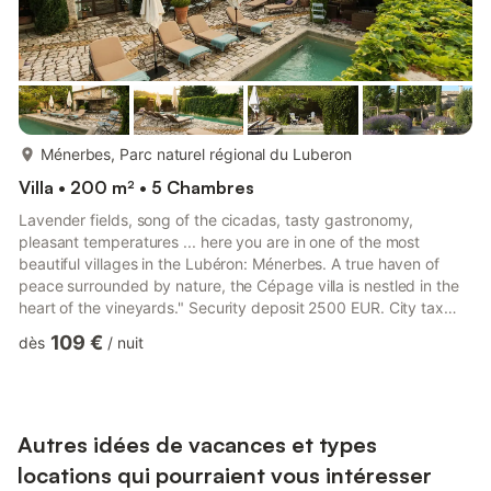
plus...
Ménerbes, Parc naturel régional du Luberon
Villa • 200 m² • 5 Chambres
Lavender fields, song of the cicadas, tasty gastronomy,
pleasant temperatures ... here you are in one of the most
beautiful villages in the Lubéron: Ménerbes. A true haven of
peace surrounded by nature, the Cépage villa is nestled in the
heart of the vineyards." Security deposit 2500 EUR. City tax
2.53 EUR Per adult / day, to be paid upon check-in. Pets:
109 €
dès
/
nuit
Allowed. Smoking: Not allowed. Events: Not allowed. Suitable
for: children and infants. Additional rules: Pets allowed, free,
max 1 pets. Smoking outside. Events or Parties not allowed.
Children welcome. Lavender fields, song of the cicadas...
Autres idées de vacances et types
locations qui pourraient vous intéresser