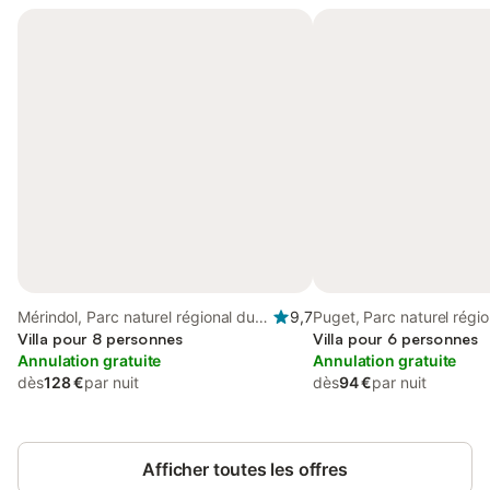
Mérindol, Parc naturel régional du
9,7
Puget, Parc naturel régio
Luberon
Villa pour 8 personnes
Luberon
Villa pour 6 personnes
Annulation gratuite
Annulation gratuite
dès
128 €
par nuit
dès
94 €
par nuit
Afficher toutes les offres