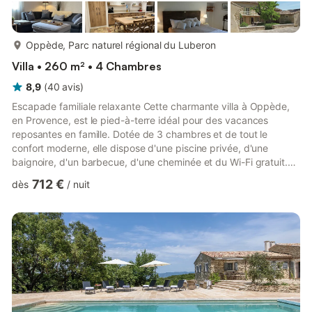
plus...
Oppède, Parc naturel régional du Luberon
Villa • 260 m² • 4 Chambres
8,9
(
40
avis
)
Escapade familiale relaxante Cette charmante villa à Oppède,
en Provence, est le pied-à-terre idéal pour des vacances
reposantes en famille. Dotée de 3 chambres et de tout le
confort moderne, elle dispose d'une piscine privée, d'une
baignoire, d'un barbecue, d'une cheminée et du Wi-Fi gratuit.
Que vous souhaitiez vous détendre au bord de la piscine ou
712 €
dès
/
nuit
profiter de soirées conviviales au coin du feu, la maison est
idéale toute l'année grâce à la climatisation et au chauffage.
Découvrez le meilleur de la Provence Située à seulement 10 km
de Cavaillon et à 15 km de la rivière de Saumane-de-Vauc...