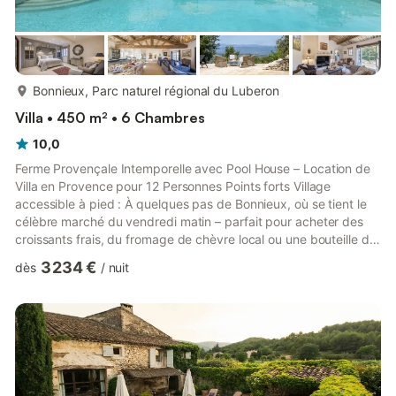
plus...
Bonnieux, Parc naturel régional du Luberon
Villa • 450 m² • 6 Chambres
10,0
Ferme Provençale Intemporelle avec Pool House – Location de
Villa en Provence pour 12 Personnes Points forts Village
accessible à pied : À quelques pas de Bonnieux, où se tient le
célèbre marché du vendredi matin – parfait pour acheter des
croissants frais, du fromage de chèvre local ou une bouteille de
rosé de la région. Une balade matinale agréable vers l’un des
3 234 €
dès
/
nuit
plus beaux villages perchés du Luberon. Piscine chauffée :
Profitez de la piscine de 12 x 5 mètres, chauffée et orientée
plein sud, avec des vues dégagées sur la vallée du Luberon.
Elle est accompagnée d’un pool house avec barbecu...