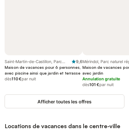
Saint-Martin-de-Castillon, Parc
9,6
Mérindol, Parc naturel ré
naturel régional du Luberon
Maison de vacances pour 6 personnes,
Luberon
Maison de vacances pou
avec piscine ainsi que jardin et terrasse
avec jardin
dès
110 €
par nuit
Annulation gratuite
dès
101 €
par nuit
Afficher toutes les offres
Locations de vacances dans le centre-ville