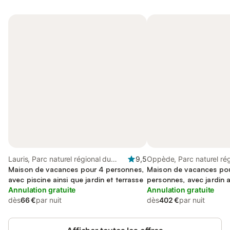
Lauris, Parc naturel régional du
9,5
Oppède, Parc naturel rég
Luberon
Maison de vacances pour 4 personnes,
Luberon
Maison de vacances po
avec piscine ainsi que jardin et terrasse
personnes, avec jardin a
Annulation gratuite
balcon
Annulation gratuite
dès
66 €
par nuit
dès
402 €
par nuit