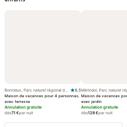
Bonnieux, Parc naturel régional du
8,5
Mérindol, Parc naturel ré
Luberon
Maison de vacances pour 4 personnes,
Luberon
Maison de vacances pou
avec terrasse
avec jardin
Annulation gratuite
Annulation gratuite
dès
71 €
par nuit
dès
128 €
par nuit