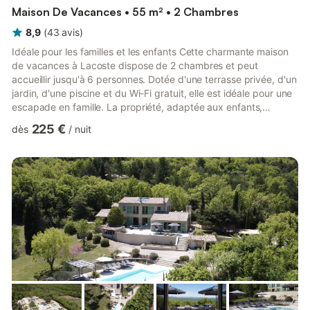
Maison De Vacances • 55 m² • 2 Chambres
8,9
(
43
avis
)
Idéale pour les familles et les enfants Cette charmante maison
de vacances à Lacoste dispose de 2 chambres et peut
accueillir jusqu'à 6 personnes. Dotée d'une terrasse privée, d'un
jardin, d'une piscine et du Wi-Fi gratuit, elle est idéale pour une
escapade en famille. La propriété, adaptée aux enfants,
comprend un lit, une chaise haute et des jeux. Un animal de
225 €
dès
/
nuit
compagnie est le bienvenu. Activités et points forts à proximité
Profitez de l'équitation (10 km), du tennis (8 km) ou du golf (15
km). Les restaurants sont à seulement 3 km et les
supermarchés à 6 km. Pour une journée nature, visit...