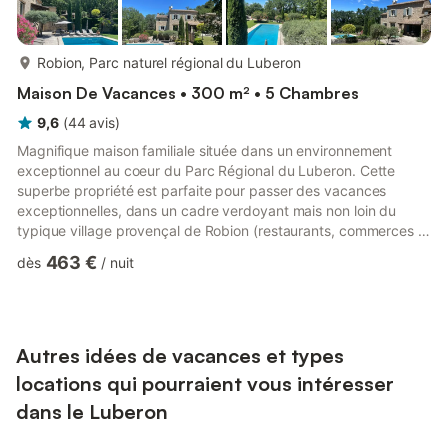
plus...
Robion, Parc naturel régional du Luberon
Maison De Vacances • 300 m² • 5 Chambres
9,6
(
44
avis
)
Magnifique maison familiale située dans un environnement
exceptionnel au coeur du Parc Régional du Luberon. Cette
superbe propriété est parfaite pour passer des vacances
exceptionnelles, dans un cadre verdoyant mais non loin du
typique village provençal de Robion (restaurants, commerces à
moins d'un km). Beaucoup de cachets, de dépendances et de
463 €
dès
/
nuit
beaux volumes pour accueillir jusquà 10 personnes. La
propriété de 300m2 est composée de 3 chambres à la
décoration provençale ainsi que d'une suite parentale. Il y a
également une dépendance avec canapés-lits proche de la
piscine avec salon / cuisi...
Autres idées de vacances et types
locations qui pourraient vous intéresser
dans le Luberon