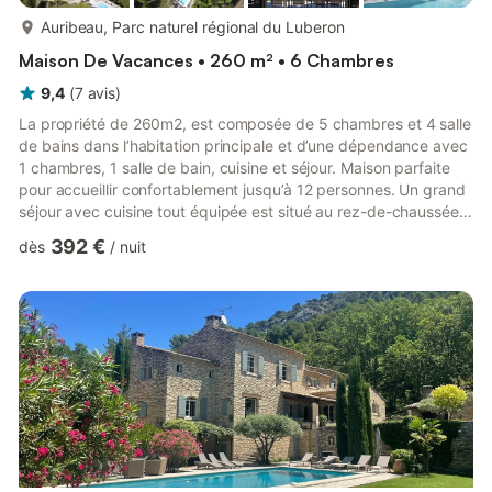
plus...
Auribeau, Parc naturel régional du Luberon
Maison De Vacances • 260 m² • 6 Chambres
9,4
(
7
avis
)
La propriété de 260m2, est composée de 5 chambres et 4 salle
de bains dans l’habitation principale et d’une dépendance avec
1 chambres, 1 salle de bain, cuisine et séjour. Maison parfaite
pour accueillir confortablement jusqu’à 12 personnes. Un grand
séjour avec cuisine tout équipée est situé au rez-de-chaussée,
ainsi qu’une chambre avec salle de bains, un spacieux salon
392 €
dès
/
nuit
avec télévision et bar, et les terrasses qui offrent des vues
époustouflantes sur la campagne provençale. A l’étage, quatre
chambres sont distribuées autour d’un puit de lumières, ainsi
que deux salles de bains. L’extérieur...