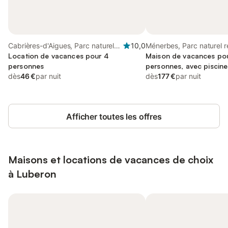
Cabrières-d'Aigues, Parc naturel
10,0
Ménerbes, Parc naturel r
régional du Luberon
Location de vacances pour 4
Luberon
Maison de vacances po
personnes
personnes, avec piscine
dès
46 €
par nuit
dès
177 €
par nuit
Afficher toutes les offres
Maisons et locations de vacances de choix
à Luberon