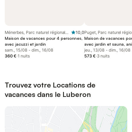
Ménerbes, Parc naturel régional
10,0
Puget, Parc naturel régi
du Luberon
Maison de vacances pour 4 personnes,
Maison de vacances pou
avec jacuzzi et jardin
avec jardin et sauna, a
sam., 15/08 - dim., 16/08
jeu., 13/08 - dim., 16/08
360 €
·
1 nuits
573 €
·
3 nuits
Trouvez votre Locations de
vacances dans le Luberon