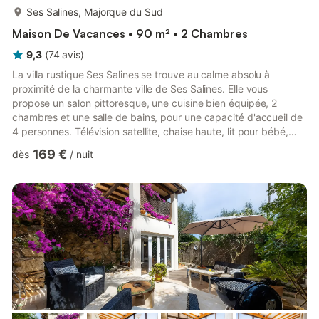
plus...
Ses Salines, Majorque du Sud
Maison De Vacances • 90 m² • 2 Chambres
9,3
(
74
avis
)
La villa rustique Ses Salines se trouve au calme absolu à
proximité de la charmante ville de Ses Salines. Elle vous
propose un salon pittoresque, une cuisine bien équipée, 2
chambres et une salle de bains, pour une capacité d'accueil de
4 personnes. Télévision satellite, chaise haute, lit pour bébé,
cheminée et place de parking sont également à votre
169 €
dès
/
nuit
disposition. Passez des vacances placées sous le signe de la
détente dans le jardin méditerranéen arboré avec piscine et
terrasse couverte. Des restaurants, des bars, une boulangerie
et d'autres commerces sont accessibles en 5 minutes en
voitur...