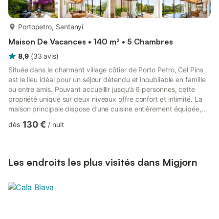
plus...
Portopetro, Santanyí
Maison De Vacances • 140 m² • 5 Chambres
8,9
(
33
avis
)
Située dans le charmant village côtier de Porto Petro, Cel Pins
est le lieu idéal pour un séjour détendu et inoubliable en famille
ou entre amis. Pouvant accueillir jusqu’à 6 personnes, cette
propriété unique sur deux niveaux offre confort et intimité. La
maison principale dispose d’une cuisine entièrement équipée,
de quatre chambres, d’une salle de bain et de toilettes
130 €
dès
/
nuit
extérieures. Un appartement indépendant avec salle de bain,
cuisine et espace salon offre une autonomie supplémentaire au
sein du groupe. La maison est équipée du Wi-Fi, d’une
télévision, de la climatisation et d’un lave-lin...
Les endroits les plus visités dans Migjorn