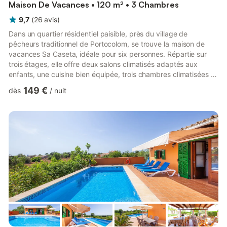
Maison De Vacances • 120 m² • 3 Chambres
9,7
(
26
avis
)
Dans un quartier résidentiel paisible, près du village de
pêcheurs traditionnel de Portocolom, se trouve la maison de
vacances Sa Caseta, idéale pour six personnes. Répartie sur
trois étages, elle offre deux salons climatisés adaptés aux
enfants, une cuisine bien équipée, trois chambres climatisées et
deux salles de bain. Vous bénéficiez également du Wi-Fi, d’une
149 €
dès
/
nuit
chaise haute et d’un lit bébé. Sur la terrasse couverte, profitez
du beau temps grâce au mobilier de jardin, au barbecue et à la
douche extérieure. Des restaurants et des commerces pour vos
achats quotidiens se trouvent à quelques ...