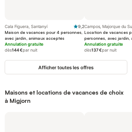
Cala Figuera, Santanyí
9,2
Campos, Majorque du S
Maison de vacances pour 4 personnes,
Location de vacances p
avec jardin, animaux acceptés
personnes, avec jardin,
Annulation gratuite
acceptés
Annulation gratuite
dès
144 €
par nuit
dès
137 €
par nuit
Afficher toutes les offres
Maisons et locations de vacances de choix
à Migjorn