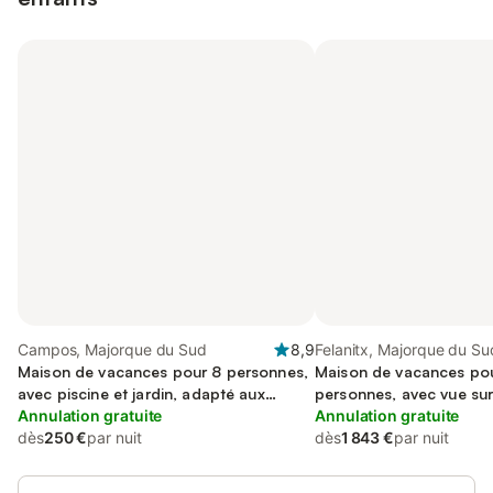
Campos, Majorque du Sud
8,9
Felanitx, Majorque du Su
Maison de vacances pour 8 personnes,
Maison de vacances po
avec piscine et jardin, adapté aux
personnes, avec vue sur 
familles
Annulation gratuite
que piscine et jardin, a
Annulation gratuite
dès
250 €
par nuit
familles
dès
1 843 €
par nuit