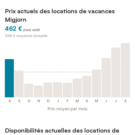
Prix actuels des locations de vacances
Migjorn
462 €
pour août
396 €
moyenne annuelle
A
S
O
N
D
J
F
M
A
M
J
J
A
Prix moyen par mois
Disponibilités actuelles des locations de