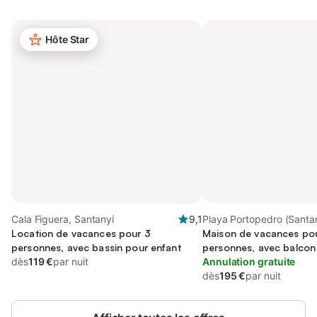
Hôte Star
Cala Figuera, Santanyí
9,1
Playa Portopedro (Santan
Location de vacances pour 3
Santanyí
Maison de vacances po
personnes, avec bassin pour enfant
personnes, avec balcon
dès
119 €
par nuit
Annulation gratuite
dès
195 €
par nuit