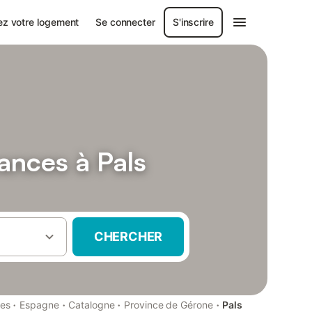
ez votre logement
Se connecter
S'inscrire
ances à Pals
CHERCHER
·
·
·
·
ces
Espagne
Catalogne
Province de Gérone
Pals