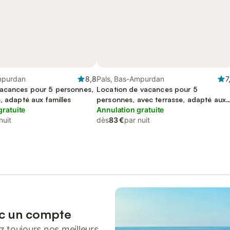
mpurdan
8,8
Pals, Bas-Ampurdan
7
acances pour 5 personnes,
Location de vacances pour 5
, adapté aux familles
personnes, avec terrasse, adapté aux
gratuite
familles
Annulation gratuite
nuit
dès
83 €
par nuit
ec un compte
 toujours nos meilleurs