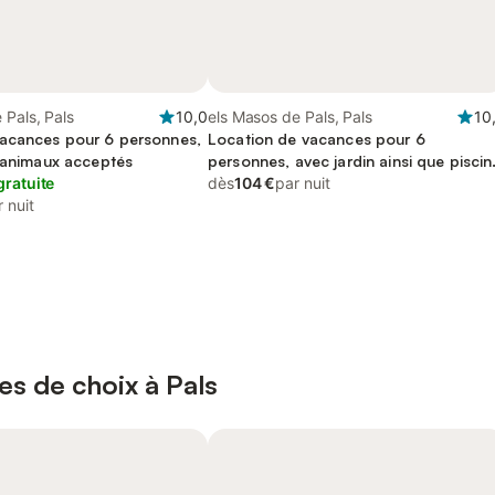
 Pals, Pals
10,0
els Masos de Pals, Pals
10
acances pour 6 personnes,
Location de vacances pour 6
, animaux acceptés
personnes, avec jardin ainsi que piscin
gratuite
et terrasse, animaux acceptés
dès
104 €
par nuit
 nuit
es de choix à Pals