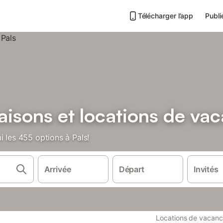
Télécharger l’app
Publi
isons et locations de vac
i les 455 options à Pals!
Arrivée
Départ
Invités
Locations de vacan