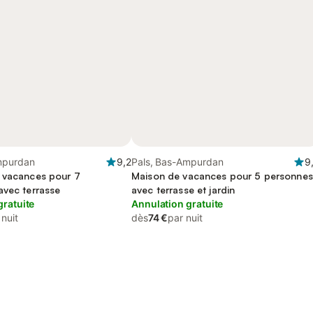
mpurdan
9,2
Pals, Bas-Ampurdan
9
 vacances pour 7
Maison de vacances pour 5 personnes
avec terrasse
avec terrasse et jardin
gratuite
Annulation gratuite
 nuit
dès
74 €
par nuit