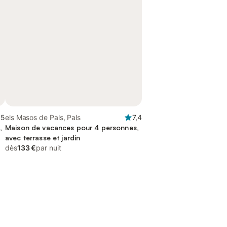
,5
els Masos de Pals, Pals
7,4
,
Maison de vacances pour 4 personnes,
avec terrasse et jardin
dès
133 €
par nuit