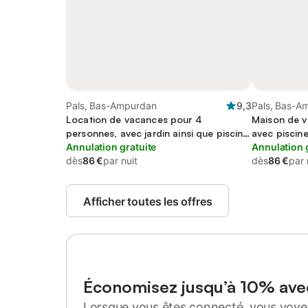
Pals, Bas-Ampurdan
9,3
Pals, Bas-A
Location de vacances pour 4
Maison de v
personnes, avec jardin ainsi que piscine
avec piscine
et terrasse
Annulation gratuite
Annulation 
dès
86 €
par nuit
dès
86 €
par 
Afficher toutes les offres
Économisez jusqu’à 10% av
Lorsque vous êtes connecté, vous voyez