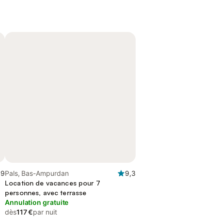
,9
Pals, Bas-Ampurdan
9,3
Location de vacances pour 7
personnes, avec terrasse
Annulation gratuite
dès
117 €
par nuit