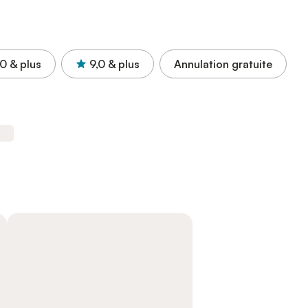
,0
& plus
9,0
& plus
Annulation gratuite