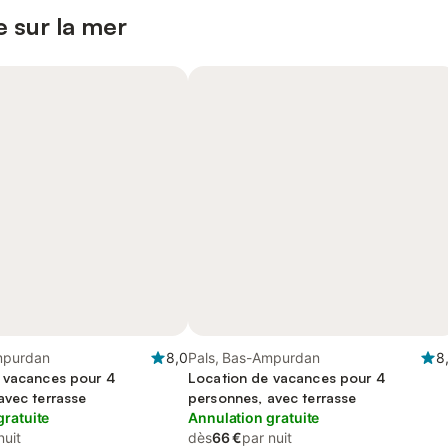
 sur la mer
mpurdan
8,0
Pals, Bas-Ampurdan
8
 vacances pour 4
Location de vacances pour 4
avec terrasse
personnes, avec terrasse
gratuite
Annulation gratuite
nuit
dès
66 €
par nuit