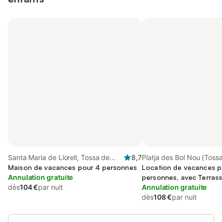
Santa Maria de Llorell, Tossa de
8,7
Platja des Bol Nou (Toss
Mar
Maison de vacances pour 4 personnes
Tossa de Mar
Location de vacances p
Annulation gratuite
personnes, avec Terras
dès
104 €
par nuit
Annulation gratuite
dès
108 €
par nuit