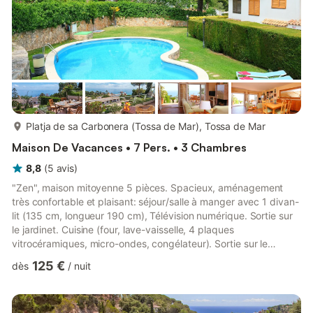
plus...
Platja de sa Carbonera (Tossa de Mar), Tossa de Mar
Maison De Vacances • 7 Pers. • 3 Chambres
8,8
(
5
avis
)
"Zen", maison mitoyenne 5 pièces. Spacieux, aménagement
très confortable et plaisant: séjour/salle à manger avec 1 divan-
lit (135 cm, longueur 190 cm), Télévision numérique. Sortie sur
le jardinet. Cuisine (four, lave-vaisselle, 4 plaques
vitrocéramiques, micro-ondes, congélateur). Sortie sur le
jardinet, sur la piscine. Salle de bains. Pas de chauffage. À
125 €
dès
/
nuit
l'étage supérieur: 1 chambre double avec 1 grand-lit (150 cm,
longueur 190 cm), bain/bidet/WC et ventilateur. Sortie sur le
balcon. 1 chambre double avec 1 grand-lit (135 cm, longueur