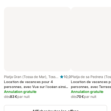
Platja Gran (Tossa de Mar), Tossa
10,0
Platja de sa Pedrera (To
de Mar
Location de vacances pour 4
Mar), Tossa de Mar
Location de vacances p
personnes, avec Vue sur l’océan ainsi
personnes, avec Terras
que Balcon et Terrasse
Annulation gratuite
Annulation gratuite
dès
83 €
par nuit
dès
70 €
par nuit