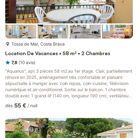
plus...
Tossa de Mar, Costa Brava
Location De Vacances • 58 m² • 2 Chambres
7,8
(
10
avis
)
"Aquarius", apt 3 pièces 58 m2 au 1er étage. Clair, partiellement
rénové en 2025, aménagement très confortable et plaisant:
séjour/salle à manger avec coin repas, coin-cuisine, Télévision
numérique et air-conditionné. Sortie sur le balcon. 1 chambre
double avec 1 grand-lit (140 cm, longueur 190 cm), ventilateur.
1 chambre double avec 2 lits (90 cm, longueur 190 cm),
55 €
dès
/
nuit
ventilateur. Cuisine (2 plaques de cuisson, lave-vaisselle, micro-
ondes, congélateur). Bain/WC. Pas de chauffage. Petite
terrasse 10 m2. Mobilier de balcon. Vue sur le jardin et la
localité. A disposition: lave-linge, fer à repa...