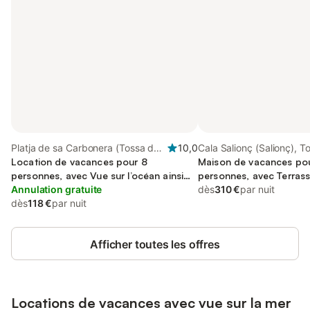
Platja de sa Carbonera (Tossa de
10,0
Cala Salionç (Salionç), T
Mar), Tossa de Mar
Location de vacances pour 8
Mar
Maison de vacances po
personnes, avec Vue sur l’océan ainsi
personnes, avec Terrass
que Balcon et Terrasse
Annulation gratuite
dès
310 €
par nuit
dès
118 €
par nuit
Afficher toutes les offres
Locations de vacances avec vue sur la mer