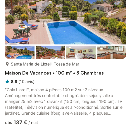
190 cm), ventilateur. 1 chambre double avec 2 lits (90...
plus...
Santa Maria de Llorell, Tossa de Mar
Maison De Vacances • 100 m² • 3 Chambres
8,8
(
10
avis
)
"Cala Llorell", maison 4 pièces 100 m2 sur 2 niveaux.
Aménagement très confortable et agréable: séjour/salle à
manger 25 m2 avec 1 divan-lit (150 cm, longueur 190 cm), TV
(satellite), Télévision numérique et air-conditionné. Sortie sur le
jardinet. Grande cuisine (four, lave-vaisselle, 4 plaques
vitrocéramiques, micro-ondes, congélateur, cafetière
137 €
dès
/
nuit
électrique). WC séparé. Pas de chauffage. À l'étage inférieur:
(escalier raide) 1 chambre double 15 m2, fenêtre donnant sur la