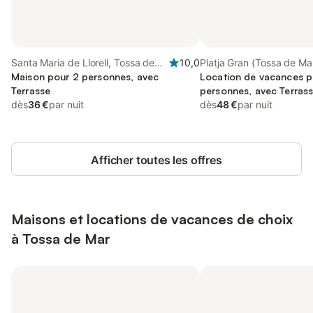
Santa Maria de Llorell, Tossa de
10,0
Platja Gran (Tossa de Ma
Mar
Maison pour 2 personnes, avec
de Mar
Location de vacances p
Terrasse
personnes, avec Terras
dès
36 €
par nuit
dès
48 €
par nuit
Afficher toutes les offres
Maisons et locations de vacances de choix
à Tossa de Mar