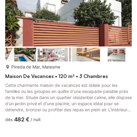
communs offrent confort et élégance pour un séj...
plus...
Pineda de Mar, Maresme
Maison De Vacances • 120 m² • 3 Chambres
Cette charmante maison de vacances est idéale pour les
familles ou les groupes en quête d'une escapade paisible près
de la mer. Située dans un quartier résidentiel calme, elle dispose
d'un jardin privé et d'une piscine, un espace idéal pour se
détendre, bronzer ou profiter des repas en plein air. L'intérieur
spacieux et soigneusement conçu comprend des chambres
482 €
dès
/
nuit
confortables, une cuisine entièrement équipée et des pièces à
vivre lumineuses donnant directement sur la piscine et le jardin.
La maison est répartie sur deux niveaux. Le rez-de-chaussée