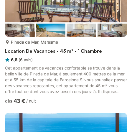
plus...
Pineda de Mar, Maresme
Location De Vacances • 43 m² • 1 Chambre
6,8
(
6
avis
)
Cet appartement de vacances confortable se trouve dans la
belle ville de Pineda de Mar, à seulement 400 mètres de la mer
et à 55 km de la capitale de Barcelone.Si vous souhaitez passer
des vacances reposantes, cet appartement de 45 m² vous
offre tout ce dont vous avez besoin ces jours-là. Il dispose
d'une chambre à coucher bien équipée avec un lit double,
43 €
dès
/
nuit
d'une salle de bain avec douche et d'un confortable canapé-lit
pour deux personnes dans le salon, où vous pourrez vous
détendre et regarder la télévision. Si vous souhaitez cuisiner
tout en profitant de vos amis et de votre famille, la cui...