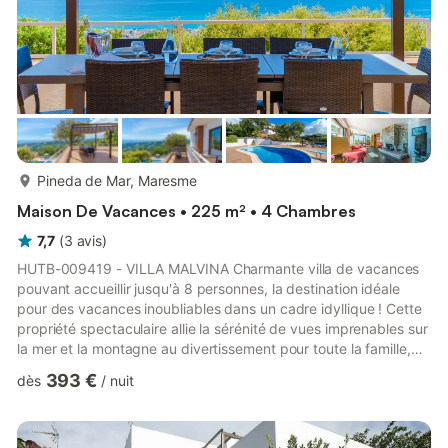
plus...
Pineda de Mar, Maresme
Maison De Vacances • 225 m² • 4 Chambres
7,7
(
3
avis
)
HUTB-009419 - VILLA MALVINA Charmante villa de vacances
pouvant accueillir jusqu'à 8 personnes, la destination idéale
pour des vacances inoubliables dans un cadre idyllique ! Cette
propriété spectaculaire allie la sérénité de vues imprenables sur
la mer et la montagne au divertissement pour toute la famille,
offrant un espace où chaque membre pourra créer des
393 €
dès
/
nuit
souvenirs inoubliables. . Ses caractéristiques exceptionnelles : -
Intérieur Cosy : La villa dispose d'un intérieur bien équipé et
décoré avec goût. Les chambres spacieuses et les espaces