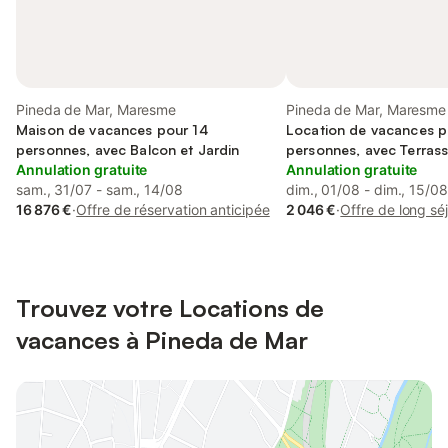
Pineda de Mar, Maresme
Pineda de Mar, Maresme
Maison de vacances pour 14
Location de vacances p
personnes, avec Balcon et Jardin
personnes, avec Terrass
Annulation gratuite
Jardin et Piscine
Annulation gratuite
sam., 31/07 - sam., 14/08
dim., 01/08 - dim., 15/08
16 876 €
·
Offre de réservation anticipée
2 046 €
·
Offre de long sé
Trouvez votre Locations de
vacances à Pineda de Mar