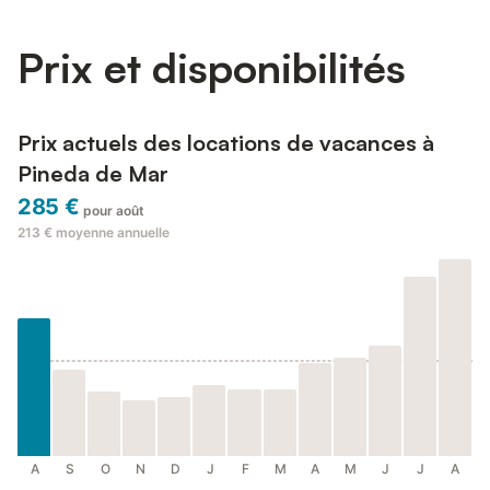
comprend un chaleureux salon-salle à manger, ...
Prix et disponibilités
Prix actuels des locations de vacances à
Pineda de Mar
285 €
pour août
213 €
moyenne annuelle
A
S
O
N
D
J
F
M
A
M
J
J
A