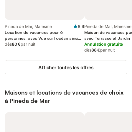
Pineda de Mar, Maresme
8,9
Pineda de Mar, Maresme
Location de vacances pour 6
Maison de vacances pou
personnes, avec Vue sur l’océan ainsi
avec Terrasse et Jardin
que Terrasse et Jardin
dès
80 €
par nuit
Annulation gratuite
dès
88 €
par nuit
Afficher toutes les offres
Maisons et locations de vacances de choix
à Pineda de Mar