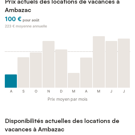
Prix actuels des locations de vacances à
Ambazac
100 €
pour août
223 €
moyenne annuelle
A
S
O
N
D
M
A
M
J
J
Prix moyen par mois
Disponibilités actuelles des locations de
vacances à Ambazac