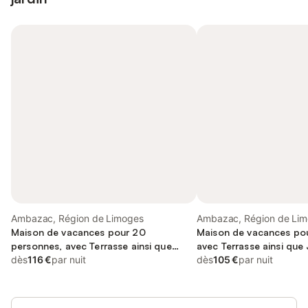
Ambazac, Région de Limoges
Ambazac, Région de Li
Maison de vacances pour 20
Maison de vacances pou
personnes, avec Terrasse ainsi que
avec Terrasse ainsi que 
Jardin et Vue
dès
116 €
par nuit
dès
105 €
par nuit