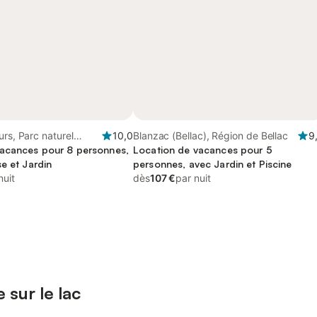
urs, Parc naturel
10,0
Blanzac (Bellac), Région de Bellac
9
igord-Limousin
acances pour 8 personnes,
Location de vacances pour 5
e et Jardin
personnes, avec Jardin et Piscine
nuit
dès
107 €
par nuit
 sur le lac