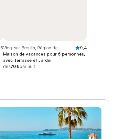
,5
Vicq-sur-Breuilh, Région de
9,4
Limoges
Maison de vacances pour 6 personnes,
avec Terrasse et Jardin
dès
70 €
par nuit