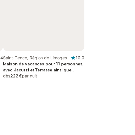
,4
Saint-Gence, Région de Limoges
10,0
Maison de vacances pour 11 personnes,
avec Jacuzzi et Terrasse ainsi que
Jardin et Sauna
dès
222 €
par nuit