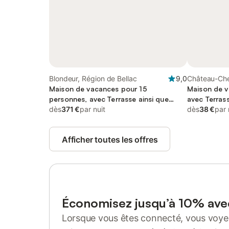
Blondeur, Région de Bellac
9,0
Château-Che
Maison de vacances pour 15
Limoges
Maison de v
personnes, avec Terrasse ainsi que
avec Terrass
Jardin et Piscine
dès
371 €
par nuit
dès
38 €
par 
Afficher toutes les offres
Économisez jusqu’à 10% av
Lorsque vous êtes connecté, vous voyez