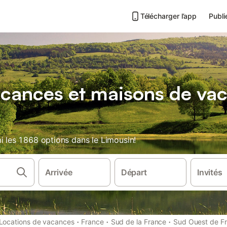
Télécharger l’app
Publi
acances et maisons de vac
i les 1 868 options dans le Limousin!
Arrivée
Départ
Invités
·
·
·
Locations de vacances
France
Sud de la France
Sud Ouest de F