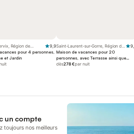
rvix, Région de
9,9
Saint-Laurent-sur-Gorre, Région de
9
acances pour 4 personnes,
Rochechouart
Maison de vacances pour 20
e et Jardin
personnes, avec Terrasse ainsi que
nuit
Jardin et Piscine
dès
278 €
par nuit
ec un compte
 toujours nos meilleurs