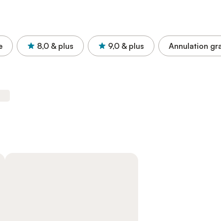
e
8,0
& plus
9,0
& plus
Annulation gra