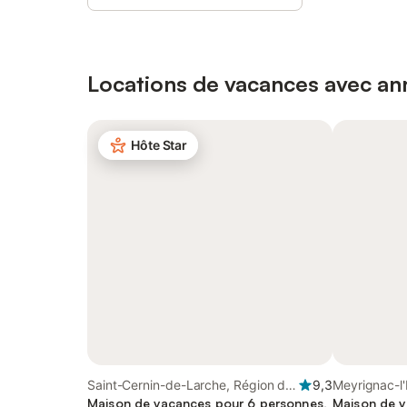
Locations de vacances avec ann
Hôte Star
Saint-Cernin-de-Larche, Région de
9,3
Meyrignac-l'
Brive-la-Gaillarde
Maison de vacances pour 6 personnes,
Régional de 
Maison de v