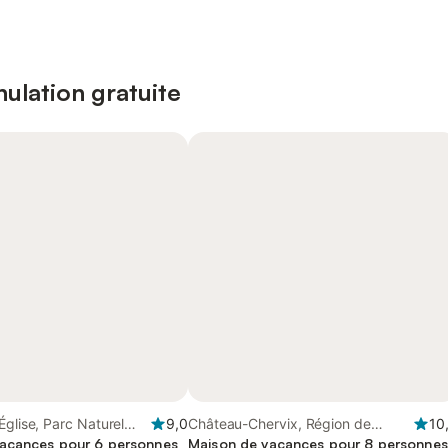
ulation gratuite
Église, Parc Naturel
9,0
Château-Chervix, Région de
10
Millevaches en
acances pour 6 personnes
Limoges
Maison de vacances pour 8 personnes