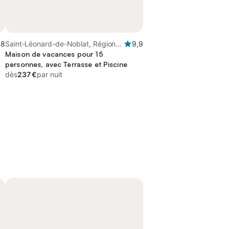
,8
Saint-Léonard-de-Noblat, Région
9,9
de Limoges
Maison de vacances pour 15
personnes, avec Terrasse et Piscine
dès
237 €
par nuit