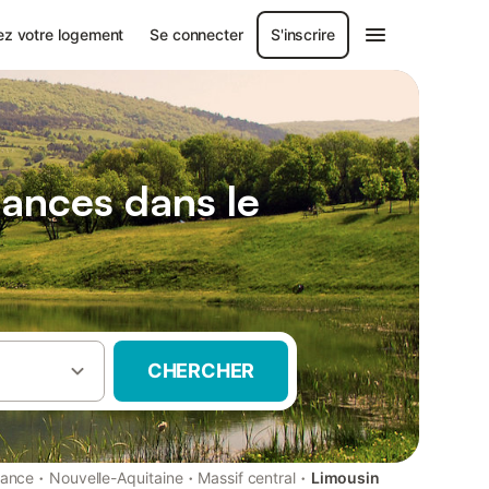
ez votre logement
Se connecter
S'inscrire
ances dans le
CHERCHER
·
·
·
rance
Nouvelle-Aquitaine
Massif central
Limousin