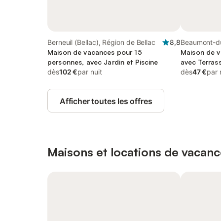
Berneuil (Bellac), Région de Bellac
8,8
Beaumont-du
Maison de vacances pour 15
Régional de 
Maison de v
personnes, avec Jardin et Piscine
Limousin
avec Terrass
dès
102 €
par nuit
dès
47 €
par 
Afficher toutes les offres
Maisons et locations de vacanc