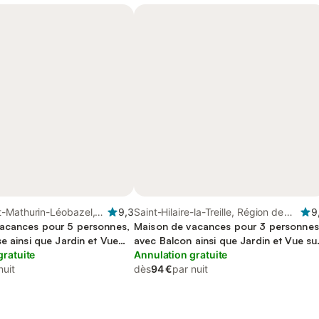
-Mathurin-Léobazel,
9,3
Saint-Hilaire-la-Treille, Région de
9
lle
acances pour 5 personnes,
Bellac
Maison de vacances pour 3 personnes
e ainsi que Jardin et Vue
avec Balcon ainsi que Jardin et Vue su
gratuite
le lac
Annulation gratuite
nuit
dès
94 €
par nuit