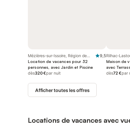
Mézières-sur-Issoire, Région de
9,5
Rilhac-Lasto
Bellac
Location de vacances pour 32
régional Pér
Maison de v
personnes, avec Jardin et Piscine
avec Terrass
dès
320 €
par nuit
dès
72 €
par 
Afficher toutes les offres
Locations de vacances avec vue