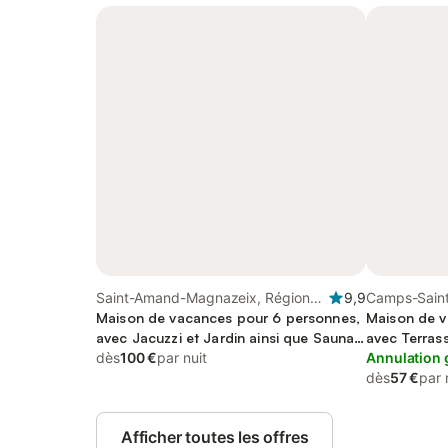
Saint-Amand-Magnazeix, Région
9,9
Camps-Saint
de Bellac
Maison de vacances pour 6 personnes,
Région de Tu
Maison de v
avec Jacuzzi et Jardin ainsi que Sauna
avec Terrass
et Vue sur le lac
dès
100 €
par nuit
sur le lac
Annulation 
dès
57 €
par 
Afficher toutes les offres