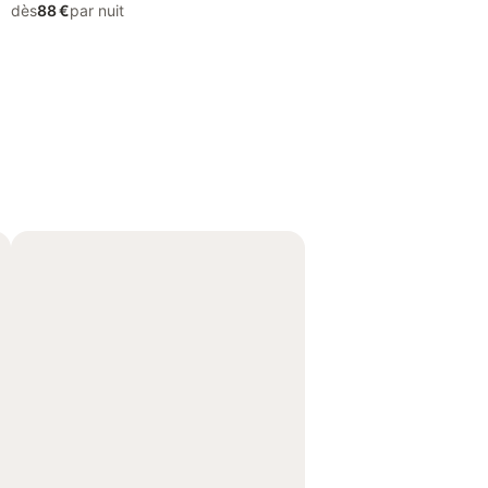
dès
88 €
par nuit