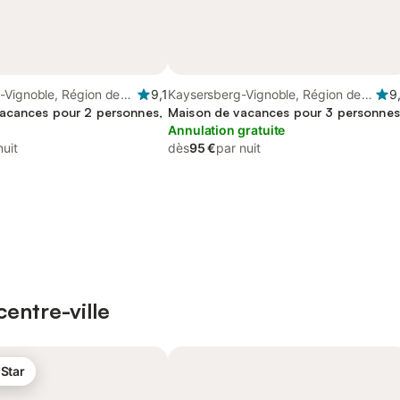
-Vignoble, Région de
9,1
Kaysersberg-Vignoble, Région de
9
acances pour 2 personnes,
Ribeauvillé
Maison de vacances pour 3 personnes
Annulation gratuite
nuit
dès
95 €
par nuit
entre-ville
 Star