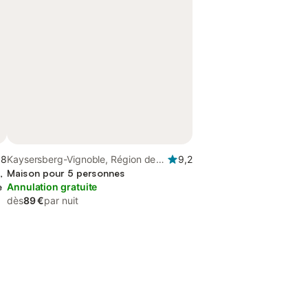
,8
Kaysersberg-Vignoble, Région de
9,2
,
Ribeauvillé
Maison pour 5 personnes
e
Annulation gratuite
dès
89 €
par nuit