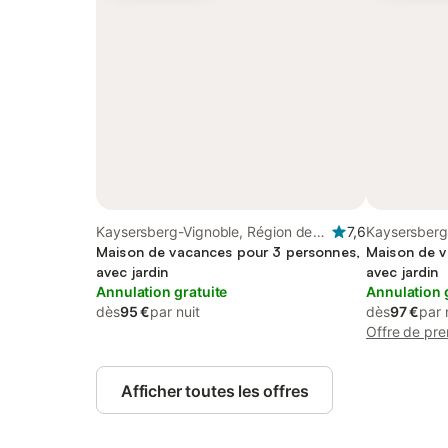
Kaysersberg-Vignoble, Région de
7,6
Kaysersberg
Ribeauvillé
Maison de vacances pour 3 personnes,
Ribeauvillé
Maison de v
avec jardin
avec jardin
Annulation gratuite
Annulation 
dès
95 €
par nuit
dès
97 €
par 
Offre de pre
Afficher toutes les offres