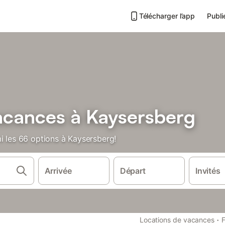
Télécharger l’app
Publi
acances à Kaysersberg
i les 66 options à Kaysersberg!
Arrivée
Départ
Invités
·
Locations de vacances