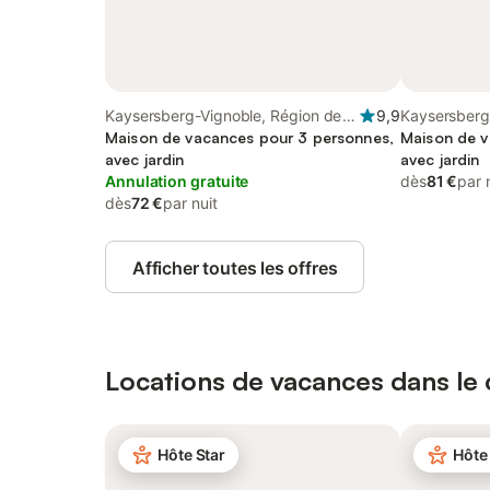
Kaysersberg-Vignoble, Région de
9,9
Kaysersberg
Ribeauvillé
Maison de vacances pour 3 personnes,
Ribeauvillé
Maison de v
avec jardin
avec jardin
Annulation gratuite
dès
81 €
par 
dès
72 €
par nuit
Afficher toutes les offres
Locations de vacances dans le c
Hôte Star
Hôte