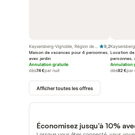
Kaysersberg-Vignoble, Région de
9,2
Kaysersberg
Ribeauvillé
Maison de vacances pour 4 personnes,
Ribeauvillé
Location de
avec jardin
personnes, 
Annulation gratuite
Annulation 
dès
74 €
par nuit
dès
92 €
par 
Afficher toutes les offres
Économisez jusqu’à 10% av
Lorsque vous êtes connecté, vous voyez