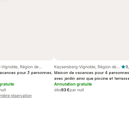
-Vignoble, Région de
Kaysersberg-Vignoble, Région de
9
acances pour 3 personnes,
Ribeauvillé
Maison de vacances pour 4 personnes
avec jardin ainsi que piscine et terrass
gratuite
Annulation gratuite
nuit
dès
93 €
par nuit
mière réservation