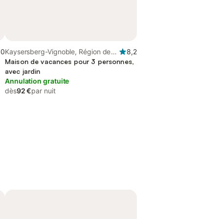
,0
Kaysersberg-Vignoble, Région de
8,2
Ribeauvillé
Maison de vacances pour 3 personnes,
avec jardin
Annulation gratuite
dès
92 €
par nuit