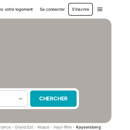
ez votre logement
Se connecter
S'inscrire
CHERCHER
·
·
·
·
France
Grand Est
Alsace
Haut-Rhin
Kaysersberg