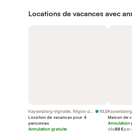
Locations de vacances avec ann
Kaysersberg-Vignoble, Région de
10,0
Kaysersberg
Ribeauvillé
Location de vacances pour 4
Ribeauvillé
Maison de v
personnes
Annulation 
Annulation gratuite
dès
88 €
par 