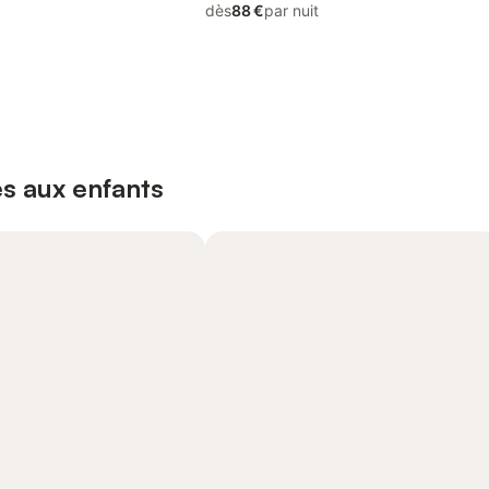
dès
88 €
par nuit
s aux enfants