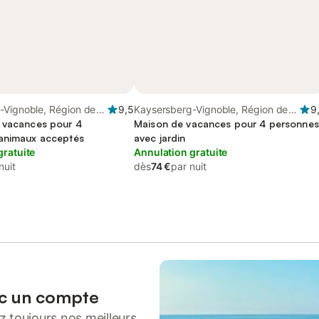
-Vignoble, Région de
9,5
Kaysersberg-Vignoble, Région de
9
 vacances pour 4
Ribeauvillé
Maison de vacances pour 4 personnes
animaux acceptés
avec jardin
gratuite
Annulation gratuite
nuit
dès
74 €
par nuit
ec un compte
 toujours nos meilleurs