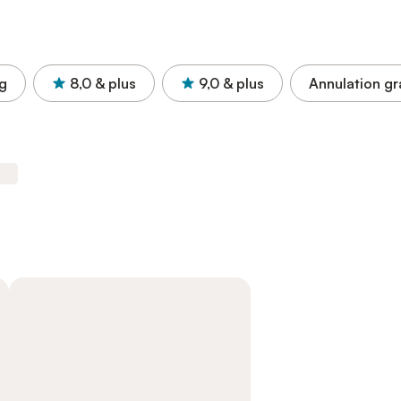
g
8,0
& plus
9,0
& plus
Annulation gr