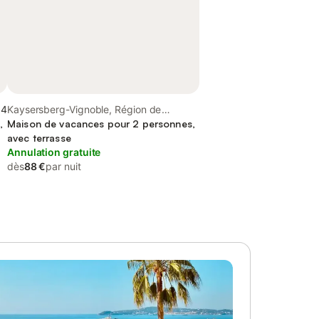
,4
Kaysersberg-Vignoble, Région de
,
Ribeauvillé
Maison de vacances pour 2 personnes,
avec terrasse
Annulation gratuite
dès
88 €
par nuit