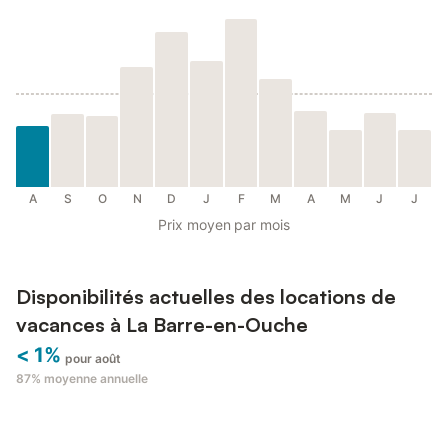
A
S
O
N
D
J
F
M
A
M
J
J
Prix moyen par mois
Disponibilités actuelles des locations de
vacances à La Barre-en-Ouche
< 1%
pour août
87%
moyenne annuelle