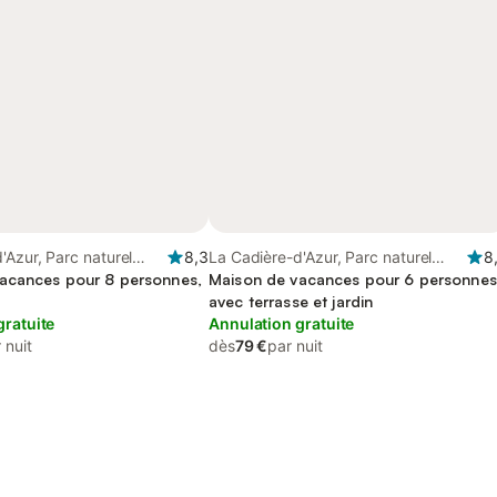
'Azur, Parc naturel
8,3
La Cadière-d'Azur, Parc naturel
8
la Sainte-Baume
acances pour 8 personnes,
régional de la Sainte-Baume
Maison de vacances pour 6 personnes
avec terrasse et jardin
gratuite
Annulation gratuite
 nuit
dès
79 €
par nuit