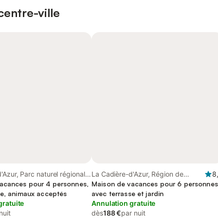
entre-ville
'Azur, Parc naturel régional
La Cadière-d'Azur, Région de
8
e-Baume
acances pour 4 personnes,
Toulon
Maison de vacances pour 6 personnes
se, animaux acceptés
avec terrasse et jardin
gratuite
Annulation gratuite
nuit
dès
188 €
par nuit