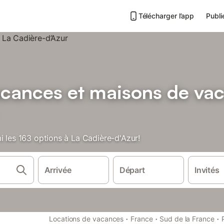
Télécharger l’app
Publi
acances et maisons de va
i les 163 options à La Cadière-d'Azur!
Arrivée
Départ
Invités
·
·
·
Locations de vacances
France
Sud de la France