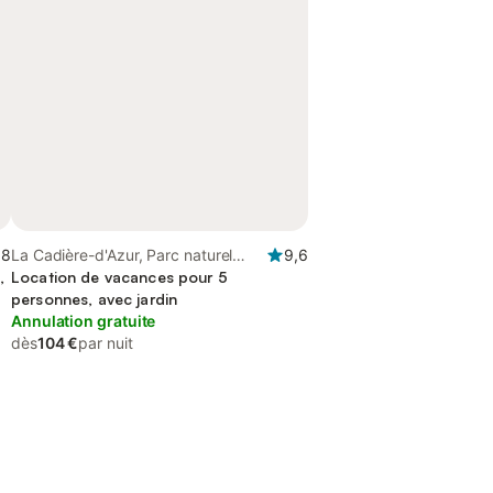
,8
La Cadière-d'Azur, Parc naturel
9,6
,
régional de la Sainte-Baume
Location de vacances pour 5
personnes, avec jardin
Annulation gratuite
dès
104 €
par nuit