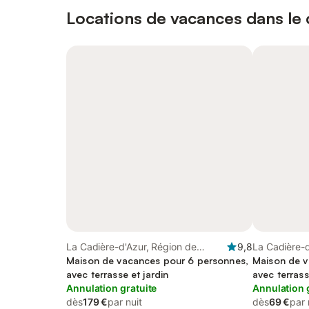
Locations de vacances dans le c
La Cadière-d'Azur, Région de
9,8
La Cadière-d
Toulon
Maison de vacances pour 6 personnes,
de la Saint
Maison de v
avec terrasse et jardin
avec terras
Annulation gratuite
Annulation 
dès
179 €
par nuit
dès
69 €
par 