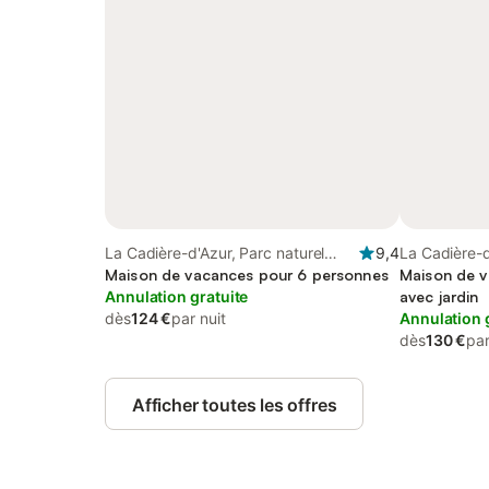
La Cadière-d'Azur, Parc naturel
9,4
La Cadière-d
régional de la Sainte-Baume
Maison de vacances pour 6 personnes
régional de 
Maison de v
Annulation gratuite
avec jardin
dès
124 €
par nuit
Annulation 
dès
130 €
par
Afficher toutes les offres