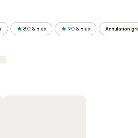
s
8,0
& plus
9,0
& plus
Annulation gra