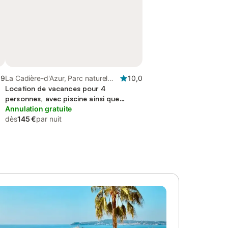
,9
La Cadière-d'Azur, Parc naturel
10,0
régional de la Sainte-Baume
Location de vacances pour 4
personnes, avec piscine ainsi que
terrasse et jardin
Annulation gratuite
dès
145 €
par nuit