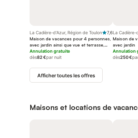
La Cadière-d'Azur, Région de Toulon
7,6
La Cadière-d
Maison de vacances pour 4 personnes,
Toulon
Maison de v
avec jardin ainsi que vue et terrasse,
avec jardin
animaux acceptés
Annulation gratuite
Annulation 
dès
82 €
par nuit
dès
250 €
par
Afficher toutes les offres
Maisons et locations de vacanc