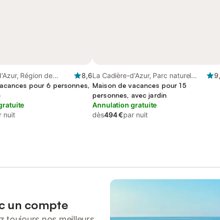
'Azur, Région de
8,6
La Cadière-d'Azur, Parc naturel
9
acances pour 6 personnes,
régional de la Sainte-Baume
Maison de vacances pour 15
e
personnes, avec jardin
gratuite
Annulation gratuite
 nuit
dès
494 €
par nuit
ec un compte
 toujours nos meilleurs