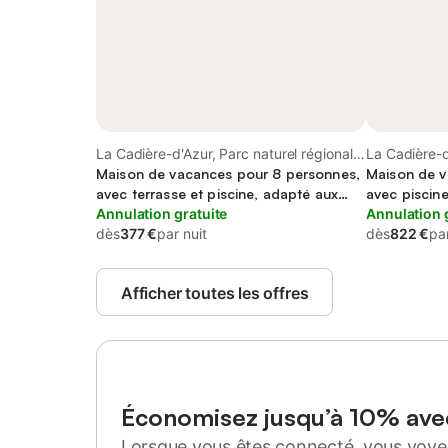
La Cadière-d'Azur, Parc naturel régional
La Cadière-d
de la Sainte-Baume
Maison de vacances pour 8 personnes,
Toulon
Maison de v
avec terrasse et piscine, adapté aux
avec piscin
familles
Annulation gratuite
Annulation 
dès
377 €
par nuit
dès
822 €
par
Afficher toutes les offres
Économisez jusqu’à 10% av
Lorsque vous êtes connecté, vous voyez