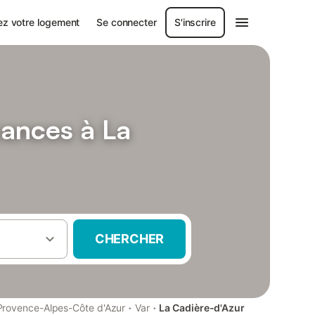
ez votre logement
Se connecter
S'inscrire
cances à La
CHERCHER
·
·
Provence-Alpes-Côte d'Azur
Var
La Cadière-d'Azur