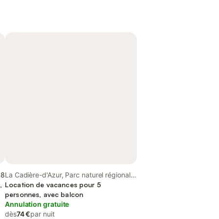
,8
La Cadière-d'Azur, Parc naturel régional
,
de la Sainte-Baume
Location de vacances pour 5
personnes, avec balcon
Annulation gratuite
dès
74 €
par nuit