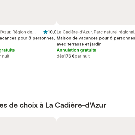
'Azur, Région de
10,0
La Cadière-d'Azur, Parc naturel régional
acances pour 8 personnes,
de la Sainte-Baume
Maison de vacances pour 6 personnes
avec terrasse et jardin
gratuite
Annulation gratuite
 nuit
dès
176 €
par nuit
es de choix à La Cadière-d'Azur