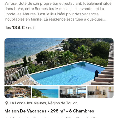
Valrose, doté de son propre bar et restaurant. Idéalement situé
dans le Var, entre Bormes-les-Mimosas, Le Lavandou et La
Londe-les-Maures, il est le lieu idéal pour des vacances
inoubliables en famille. La résidence est située à quelques
minutes des plages de Miramar, de l'Argentière, de l'Estagnol et
134 €
dès
/
nuit
de Cabasson (face au Fort de Brégançon). Les îles d'or de
Porquerolles, Port-Cros et l'Île du Levant méritent également le
détour. Les passionnés pourront s'entraîner sur le golf 18 trous
de Valcros. Au cœur d'un parc de 3 hectares, d...
plus...
La Londe-les-Maures, Région de Toulon
Maison De Vacances • 295 m² • 6 Chambres