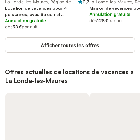
La Londe-les-Maures, Région de
9,7
La Londe-les-Maures, Ré
Toulon
Location de vacances pour 4
Toulon
Maison de vacances po
personnes, avec Balcon et
Annulation gratuite
Balcon/Terrasse ainsi que Terrasse et
Annulation gratuite
dès
128 €
par nuit
Jardin
dès
53 €
par nuit
Afficher toutes les offres
Offres actuelles de locations de vacances à
La Londe-les-Maures