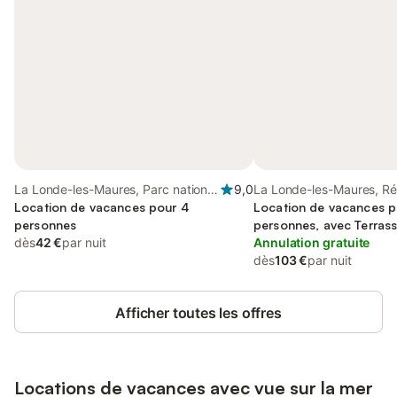
La Londe-les-Maures, Parc national
9,0
La Londe-les-Maures, Ré
de Port-Cros
Location de vacances pour 4
Toulon
Location de vacances p
personnes
personnes, avec Terrass
dès
42 €
par nuit
Annulation gratuite
dès
103 €
par nuit
Afficher toutes les offres
Locations de vacances avec vue sur la mer