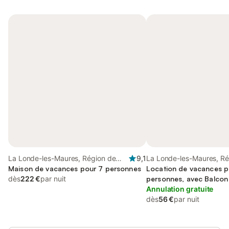
La Londe-les-Maures, Région de
9,1
La Londe-les-Maures, Ré
Toulon
Maison de vacances pour 7 personnes
Toulon
Location de vacances p
dès
222 €
par nuit
personnes, avec Balcon 
Annulation gratuite
dès
56 €
par nuit