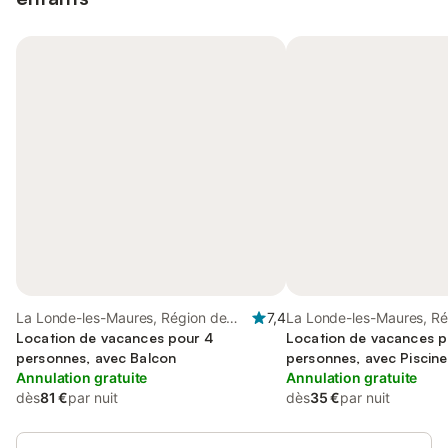
La Londe-les-Maures, Région de
7,4
La Londe-les-Maures, Ré
Toulon
Location de vacances pour 4
Toulon
Location de vacances p
personnes, avec Balcon
personnes, avec Piscine
Annulation gratuite
Annulation gratuite
dès
81 €
par nuit
dès
35 €
par nuit