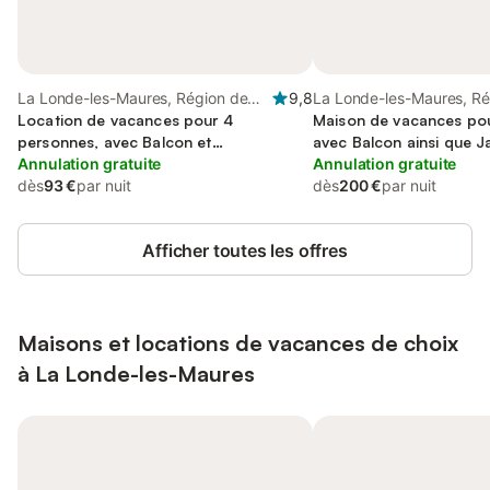
La Londe-les-Maures, Région de
9,8
La Londe-les-Maures, Ré
Toulon
Location de vacances pour 4
Toulon
Maison de vacances pou
personnes, avec Balcon et
avec Balcon ainsi que Ja
Balcon/Terrasse ainsi que Terrasse et
Annulation gratuite
le lac
Annulation gratuite
Jardin
dès
93 €
par nuit
dès
200 €
par nuit
Afficher toutes les offres
Maisons et locations de vacances de choix
à La Londe-les-Maures