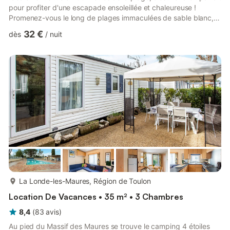
pour profiter d'une escapade ensoleillée et chaleureuse !
Promenez-vous le long de plages immaculées de sable blanc,
baignez-vous dans la mer hypnotisante, ou faites du vélo à
32 €
dès
/
nuit
travers de magnifiques vignobles avant de revenir à notre
espace climatisé avec terrasse ou balcon privé ! Profitez du
soleil sur la magnifique Côte d'Azur en séjournant dans notre
appartement studio lumineux pour 2 personnes ! Que vous
préfé...
plus...
La Londe-les-Maures, Région de Toulon
Location De Vacances • 35 m² • 3 Chambres
8,4
(
83
avis
)
Au pied du Massif des Maures se trouve le camping 4 étoiles