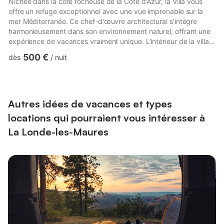
Nichée dans la côte rocheuse de la Côte d'Azur, la Villa vous
offre un refuge exceptionnel avec une vue imprenable sur la
mer Méditerranée. Ce chef-d'œuvre architectural s'intègre
harmonieusement dans son environnement naturel, offrant une
expérience de vacances vraiment unique. L'intérieur de la villa
s'étend sur trois niveaux et comprend un spacieux salon qui
500 €
dès
/
nuit
s'ouvre sur des terrasses orientées au sud. Le rez-de-chaussée
abrite une cuisine ouverte, une salle à manger et un salon,
tandis que cinq chambres sont judicieusement réparties entre
les étages, chacune conçue pour profiter au maxim...
Autres idées de vacances et types
locations qui pourraient vous intéresser à
La Londe-les-Maures