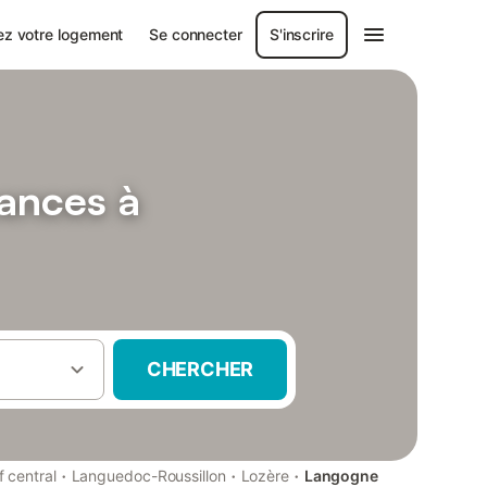
ez votre logement
Se connecter
S'inscrire
cances à
CHERCHER
·
·
·
f central
Languedoc-Roussillon
Lozère
Langogne