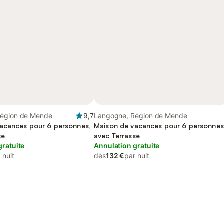
Région de Mende
9,7
Langogne, Région de Mende
acances pour 6 personnes,
Maison de vacances pour 6 personnes
se
avec Terrasse
gratuite
Annulation gratuite
 nuit
dès
132 €
par nuit