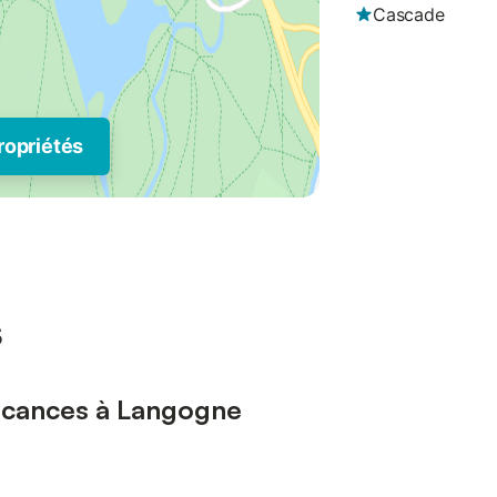
Cascade
ropriétés
s
vacances à Langogne