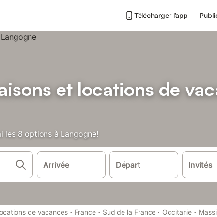
Télécharger l’app
Publi
isons et locations de va
i les 8 options à Langogne!
Arrivée
Départ
Invités
·
·
·
·
ocations de vacances
France
Sud de la France
Occitanie
Massi