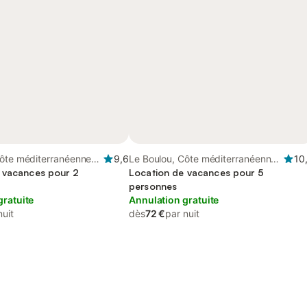
Côte méditerranéenne
9,6
Le Boulou, Côte méditerranéenne
10
 vacances pour 2
(France)
Location de vacances pour 5
personnes
gratuite
Annulation gratuite
nuit
dès
72 €
par nuit