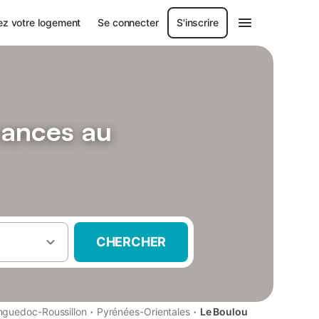
ez votre logement
Se connecter
S'inscrire
cances au
CHERCHER
·
·
nguedoc-Roussillon
Pyrénées-Orientales
Le Boulou