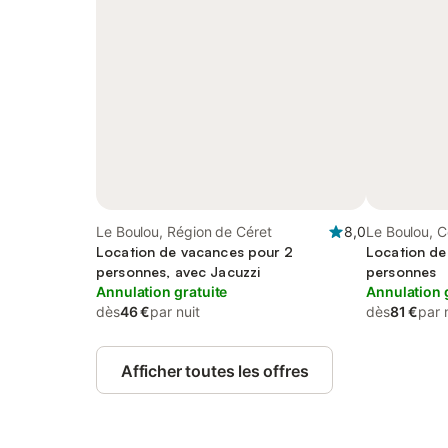
Le Boulou, Région de Céret
8,0
Le Boulou, 
Location de vacances pour 2
(France)
Location de
personnes, avec Jacuzzi
personnes
Annulation gratuite
Annulation 
dès
46 €
par nuit
dès
81 €
par 
Afficher toutes les offres