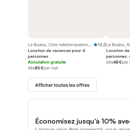
Le Boulou, Côte méditerranéenne
10,0
Le Boulou, R
(France)
Location de vacances pour 4
Location de
personnes
personnes, 
Annulation gratuite
dès
48 €
par 
dès
85 €
par nuit
Afficher toutes les offres
Économisez jusqu’à 10% av
Lorsque vous êtes connecté, vous voyez