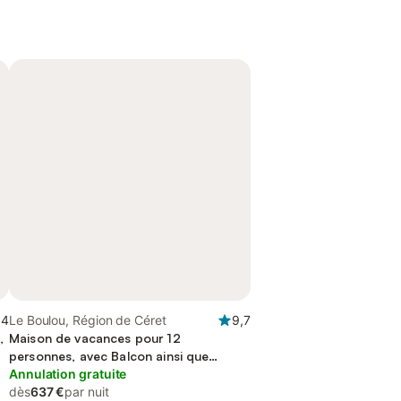
,4
Le Boulou, Région de Céret
9,7
,
Maison de vacances pour 12
personnes, avec Balcon ainsi que
Jacuzzi et Jardin
Annulation gratuite
dès
637 €
par nuit