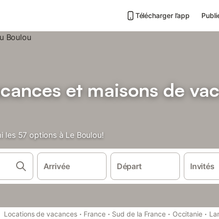
Télécharger l’app
Publi
acances et maisons de va
i les 57 options à Le Boulou!
Arrivée
Départ
Invités
·
·
·
·
Locations de vacances
France
Sud de la France
Occitanie
La