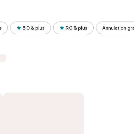
e
8,0
& plus
9,0
& plus
Annulation gra