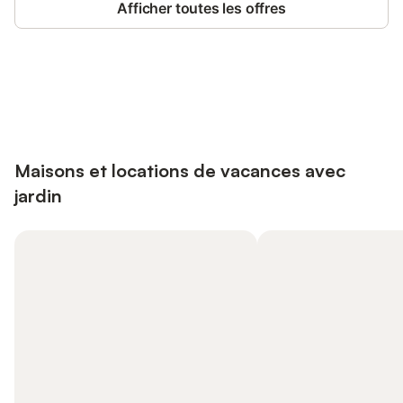
Afficher toutes les offres
Connectez-vous et économisez
Se connecter
jusqu'à 10% sur nos logements.
Maisons et locations de vacances avec
jardin