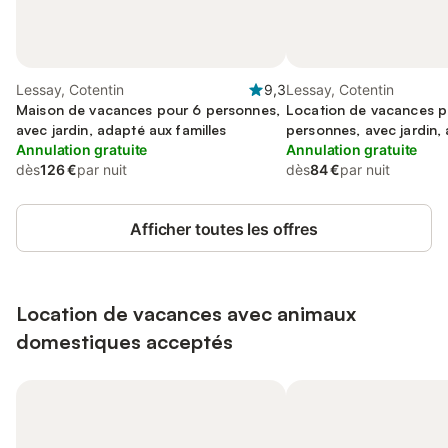
Lessay, Cotentin
9,3
Lessay, Cotentin
Maison de vacances pour 6 personnes,
Location de vacances p
avec jardin, adapté aux familles
personnes, avec jardin,
Annulation gratuite
acceptés
Annulation gratuite
dès
126 €
par nuit
dès
84 €
par nuit
Afficher toutes les offres
Location de vacances avec animaux
domestiques acceptés