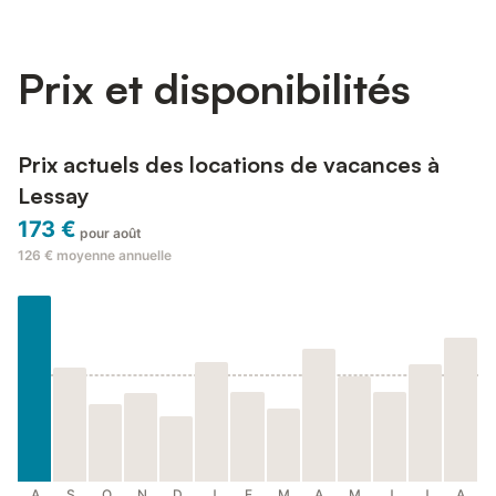
Prix et disponibilités
Prix actuels des locations de vacances à
Lessay
173 €
pour août
126 €
moyenne annuelle
A
S
O
N
D
J
F
M
A
M
J
J
A