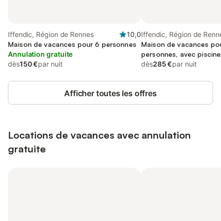
Iffendic, Région de Rennes
10,0
Iffendic, Région de Renn
Maison de vacances pour 6 personnes
Maison de vacances po
Annulation gratuite
personnes, avec piscine 
dès
150 €
par nuit
jardin
dès
285 €
par nuit
Afficher toutes les offres
Locations de vacances avec annulation
gratuite