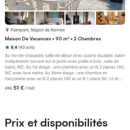
plus...
Paimpont, Région de Rennes
Maison De Vacances • 90 m² • 2 Chambres
9,4
(
40
avis
)
Au rez-de-chaussée: salle de séjour avec cuisine équipée, salon
indépendant ouvrant sur le jardin avec poêle à bois , salle de
bains, WC. Au 1er étage : une chambre avec un lit 2 places 140,
WC avec lave mains. Au 2ème étage : une chambre en
mezzanine avec un lit 2 places 140 et un lit 1 place 90. Lit et
chaise-bébé. Chauffage électrique. Gite sur 3 niveaux (rez-de-
51 €
dès
/
nuit
chaussée + 2 étages). Spacieux et confortable, il est situé en
pleine forêt de Paimpont, avec accès aux sentiers de
randonnées et au site du Pas du Houx. Cette maison ancienne,
agréablement aménagée, est mitoyenne à l'habitation ...
Prix et disponibilités