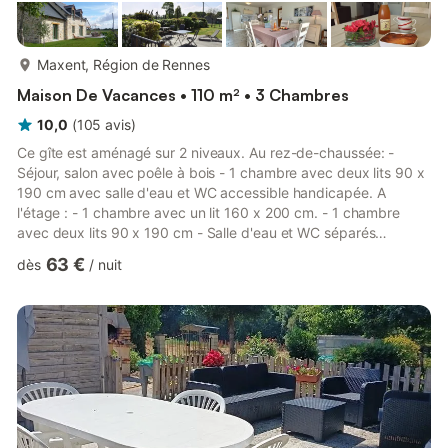
plus...
Maxent, Région de Rennes
Maison De Vacances • 110 m² • 3 Chambres
10,0
(
105
avis
)
Ce gîte est aménagé sur 2 niveaux. Au rez-de-chaussée: -
Séjour, salon avec poêle à bois - 1 chambre avec deux lits 90 x
190 cm avec salle d'eau et WC accessible handicapée. A
l'étage : - 1 chambre avec un lit 160 x 200 cm. - 1 chambre
avec deux lits 90 x 190 cm - Salle d'eau et WC séparés
Chauffage électrique. Draps fournis et lits faits à l'arrivée.
63 €
dès
/
nuit
Équipement bébé. Recharge électrique pour véhicule : Le câble
de recharge n'est pas fourni. La vitesse de charge est limitée à
3kwh. Tarif: 15 €/semaine Vous êtes au Pays de Brocéliande, à
10 km de l'entrée de la forêt, et 15 km de la base de ...