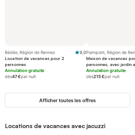
Bédée, Région de Rennes
9,0
Paimpont, Région de Re
Location de vacances pour 2
Maison de vacances po
personnes
personnes, avec jardin a
Annulation gratuite
terrasse et jacuzzi
Annulation gratuite
dès
47 €
par nuit
dès
215 €
par nuit
Afficher toutes les offres
Locations de vacances avec jacuzzi