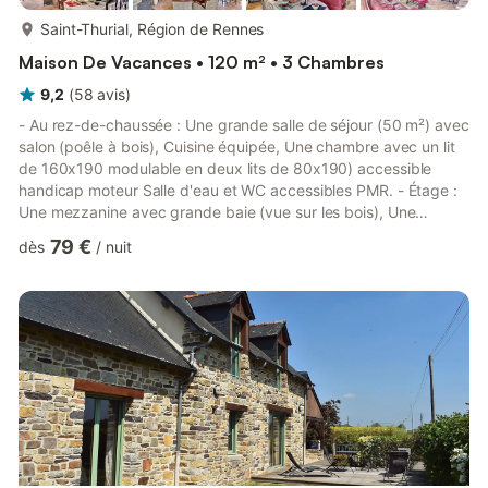
plus...
Saint-Thurial, Région de Rennes
Maison De Vacances • 120 m² • 3 Chambres
9,2
(
58
avis
)
- Au rez-de-chaussée : Une grande salle de séjour (50 m²) avec
salon (poêle à bois), Cuisine équipée, Une chambre avec un lit
de 160x190 modulable en deux lits de 80x190) accessible
handicap moteur Salle d'eau et WC accessibles PMR. - Étage :
Une mezzanine avec grande baie (vue sur les bois), Une
chambre avec un lit 2 places 160x200 + un lit bébé, Une
79 €
dès
/
nuit
chambre avec deux lits une place 90x190, Une salle d'eau avec
wc, chauffage au sol par chaudière à plaquettes bois. Lits faits
à l'arrivée et linge de toilette fournis. Vélos à disposition.
Possibilité de location d'un lit électrique pour pers...