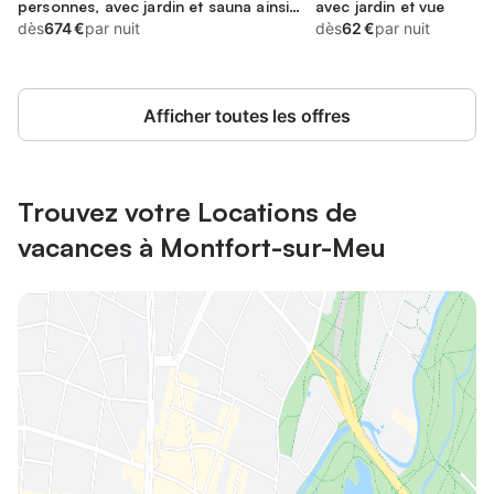
personnes, avec jardin et sauna ainsi
avec jardin et vue
que piscine et vue
dès
674 €
par nuit
dès
62 €
par nuit
Afficher toutes les offres
Trouvez votre Locations de
vacances à Montfort-sur-Meu