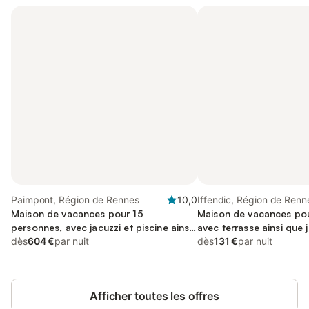
Paimpont, Région de Rennes
10,0
Iffendic, Région de Renn
Maison de vacances pour 15
Maison de vacances pou
personnes, avec jacuzzi et piscine ainsi
avec terrasse ainsi que j
que sauna et jardin
dès
604 €
par nuit
dès
131 €
par nuit
Afficher toutes les offres