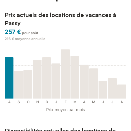
Prix actuels des locations de vacances à
Passy
257 €
pour août
216 €
moyenne annuelle
A
S
O
N
D
J
F
M
A
M
J
J
A
Prix moyen par mois
Disponibilités actuelles des locations de