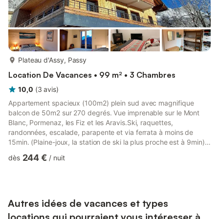
plus...
Plateau d'Assy, Passy
Location De Vacances • 99 m² • 3 Chambres
10,0
(
3
avis
)
Appartement spacieux (100m2) plein sud avec magnifique
balcon de 50m2 sur 270 degrés. Vue imprenable sur le Mont
Blanc, Pormenaz, les Fiz et les Aravis.Ski, raquettes,
randonnées, escalade, parapente et via ferrata à moins de
15min. (Plaine-joux, la station de ski la plus proche est à 9min).
Au coeur du joli village du Plateau d'Assy à 1000m d'altitude. À
244 €
dès
/
nuit
distance de marche de la boulangerie, de l'épicerie, des
restaurants et de la pharmacie. Venez découvrir ce coin de
paradis !
Autres idées de vacances et types
locations qui pourraient vous intéresser à