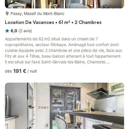
plus...
Passy, Massif du Mont-Blanc
Location De Vacances • 61 m² • 2 Chambres
6,0
(
2
avis
)
Appartements de 62 m2 situé dans un chalet de 7
copropriétaires, secteur l’Abbaye. Aménagé tout confort dont
cuisine équipée avec 2 chambres et une pièce de vie, face aux
Fitz et aux 4 Têtes, beau balcon attenant à tout l’appartement.
Il est situé sur l'axe Saint-Gervais-les-Bains, Chamonix,
Megève.Il est situé à 2km des Thermes et proches des pistes
191 €
dès
/
nuit
de ski des Contamines Montjoie, Saint Gervais les bains - le
Bettex, Passy Plaine-Joux. (voiture indispensable).Le linge de lit
et de toilette n'est pas fourni. Il est possible de louer (tarif de la
blanchisserie)Soit 12€ / personne