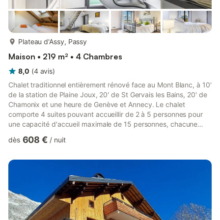
plus...
Plateau d'Assy, Passy
Maison • 219 m² • 4 Chambres
8,0
(
4
avis
)
Chalet traditionnel entièrement rénové face au Mont Blanc, à 10'
de la station de Plaine Joux, 20' de St Gervais les Bains, 20' de
Chamonix et une heure de Genève et Annecy. Le chalet
comporte 4 suites pouvant accueillir de 2 à 5 personnes pour
une capacité d'accueil maximale de 15 personnes, chacune
avec sa salle de bains et ses toilettes privatifs. Une belle
608 €
dès
/
nuit
véranda avec vue sur l'Aiguille de Varan donne accès au jardin
où se trouve un Jacuzzi pour 5 personnes. La cuisine est
moderne et toute équipée, salon avec poêle, TV dans le salon
et la plupart des suites, ski-room avec chauffe-chaus...