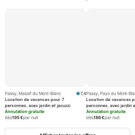
Passy, Massif du Mont-Blanc
7,4
Passy, Pays du Mont-Bl
Location de vacances pour 7
Location de vacances p
personnes, avec jardin et jacuzzi
personnes, avec jardin a
Annulation gratuite
et terrasse
Annulation gratuite
dès
195 €
par nuit
dès
186 €
par nuit