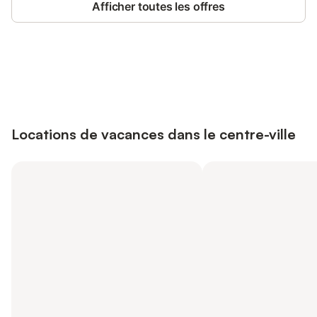
Afficher toutes les offres
Connectez-vous et économisez
Se connecter
jusqu'à 10% sur nos logements.
Locations de vacances dans le centre-ville