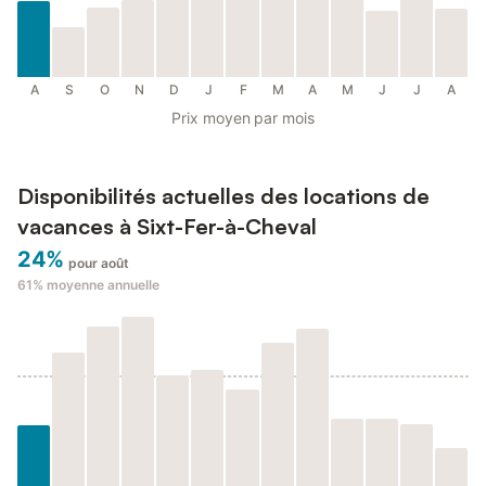
A
S
O
N
D
J
F
M
A
M
J
J
A
Prix moyen par mois
Disponibilités actuelles des locations de
vacances à Sixt-Fer-à-Cheval
24%
pour août
61%
moyenne annuelle