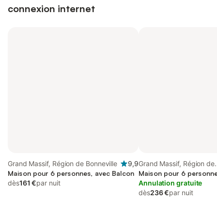
connexion internet
Grand Massif, Région de Bonneville
9,9
Grand Massif, Région de
Maison pour 6 personnes, avec Balcon
Bonneville
Maison pour 6 personne
dès
161 €
par nuit
Annulation gratuite
dès
236 €
par nuit