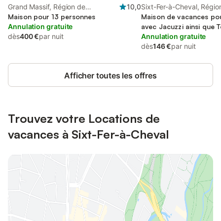
Grand Massif, Région de
10,0
Sixt-Fer-à-Cheval, Régio
Bonneville
Maison pour 13 personnes
Maison de vacances pou
Annulation gratuite
avec Jacuzzi ainsi que T
dès
400 €
par nuit
Jardin
Annulation gratuite
dès
146 €
par nuit
Afficher toutes les offres
Trouvez votre Locations de
vacances à Sixt-Fer-à-Cheval