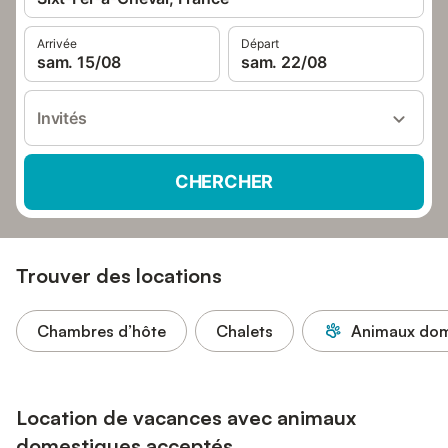
Arrivée
Départ
sam. 15/08
sam. 22/08
Invités
CHERCHER
Trouver des locations
Chambres d’hôte
Chalets
Animaux dom
Location de vacances avec animaux
domestiques acceptés