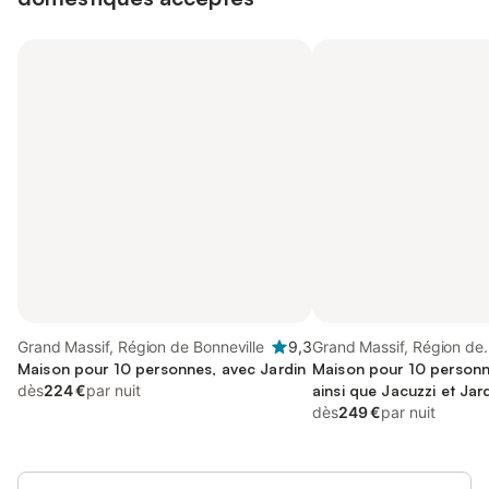
Grand Massif, Région de Bonneville
9,3
Grand Massif, Région de
Maison pour 10 personnes, avec Jardin
Bonneville
Maison pour 10 personn
dès
224 €
par nuit
ainsi que Jacuzzi et Jar
dès
249 €
par nuit