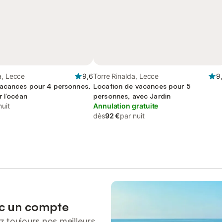
a, Lecce
9,6
Torre Rinalda, Lecce
9
acances pour 4 personnes,
Location de vacances pour 5
r l’océan
personnes, avec Jardin
nuit
Annulation gratuite
dès
92 €
par nuit
ec un compte
 toujours nos meilleurs