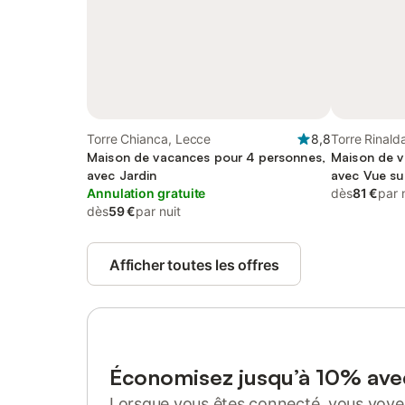
Torre Chianca, Lecce
8,8
Torre Rinald
Maison de vacances pour 4 personnes,
Maison de v
avec Jardin
avec Vue su
Annulation gratuite
dès
81 €
par 
dès
59 €
par nuit
Afficher toutes les offres
Économisez jusqu’à 10% av
Lorsque vous êtes connecté, vous voyez