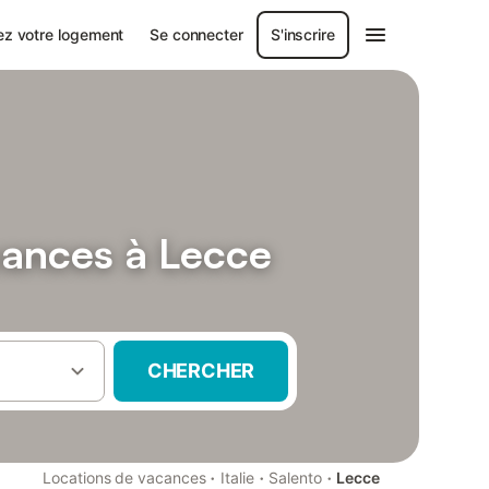
ez votre logement
Se connecter
S'inscrire
cances à Lecce
CHERCHER
·
·
·
Locations de vacances
Italie
Salento
Lecce