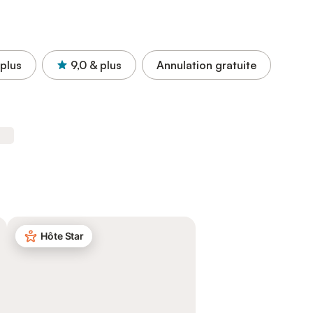
 plus
9,0
& plus
Annulation gratuite
Hôte Star