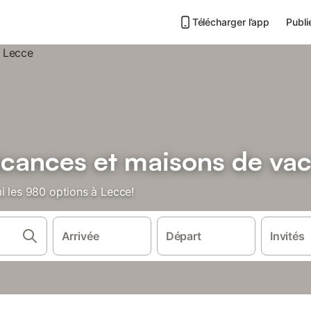
Télécharger l’app
Publi
acances et maisons de va
i les 980 options à Lecce!
Arrivée
Départ
Invités