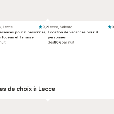
a, Lecce
9,2
Lecce, Salento
9
acances pour 6 personnes,
Location de vacances pour 4
 l’océan et Terrasse
personnes
nuit
dès
86 €
par nuit
es de choix à Lecce