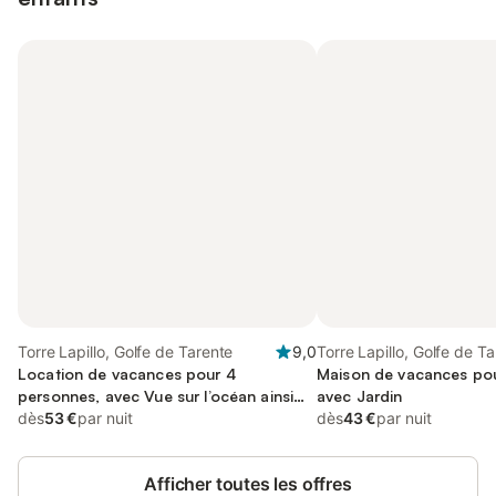
Torre Lapillo, Golfe de Tarente
9,0
Torre Lapillo, Golfe de T
Location de vacances pour 4
Maison de vacances pou
personnes, avec Vue sur l’océan ainsi
avec Jardin
que Balcon et Terrasse
dès
53 €
par nuit
dès
43 €
par nuit
Afficher toutes les offres