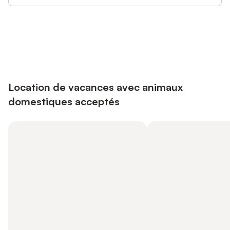
Connectez-vous et économisez
Se connecter
jusqu'à 10% sur nos logements.
Location de vacances avec animaux
domestiques acceptés