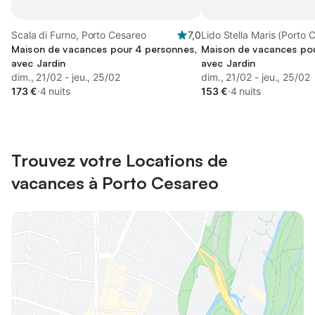
Scala di Furno, Porto Cesareo
7,0
Lido Stella Maris (Porto 
Maison de vacances pour 4 personnes,
Torre Lapillo
Maison de vacances pou
avec Jardin
avec Jardin
dim., 21/02 - jeu., 25/02
dim., 21/02 - jeu., 25/02
173 €
·
4 nuits
153 €
·
4 nuits
Trouvez votre Locations de
vacances à Porto Cesareo