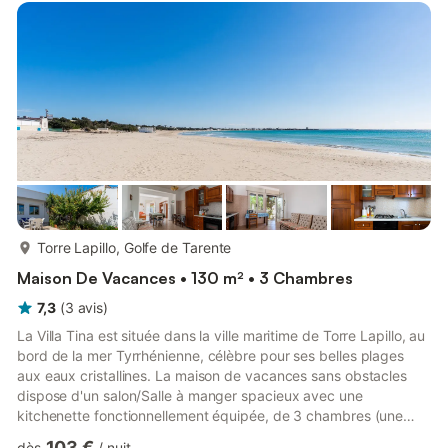
The nearest supermarket is 350 m away and restaurants, bars
and cafés are 500 m or a 6-minute walk away....
plus...
Torre Lapillo, Golfe de Tarente
Maison De Vacances • 130 m² • 3 Chambres
7,3
(
3
avis
)
La Villa Tina est située dans la ville maritime de Torre Lapillo, au
bord de la mer Tyrrhénienne, célèbre pour ses belles plages
aux eaux cristallines. La maison de vacances sans obstacles
dispose d'un salon/Salle à manger spacieux avec une
kitchenette fonctionnellement équipée, de 3 chambres (une
avec 2 lits simples et 2 chambres avec un lit double et un lit
103 €
dès
/
nuit