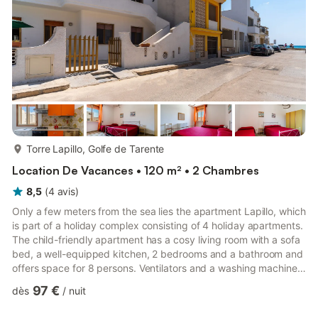
plus...
Torre Lapillo, Golfe de Tarente
Location De Vacances • 120 m² • 2 Chambres
8,5
(
4
avis
)
Only a few meters from the sea lies the apartment Lapillo, which
is part of a holiday complex consisting of 4 holiday apartments.
The child-friendly apartment has a cosy living room with a sofa
bed, a well-equipped kitchen, 2 bedrooms and a bathroom and
offers space for 8 persons. Ventilators and a washing machine
are also included. Outside, a spacious courtyard provides
97 €
dès
/
nuit
plenty of privacy and has a barbecue. Here you can spend
relaxing hours under the Italian sun or have a meal together!