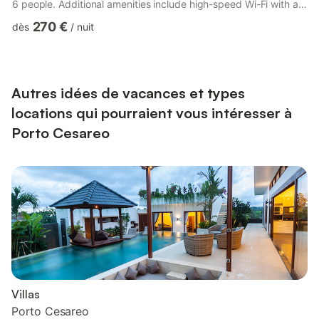
6 people. Additional amenities include high-speed Wi-Fi with a
dedicated workspace for home office, air conditioning, heating,
270 €
dès
/
nuit
a washing machine as well as a TV. A baby cot and a high chair
are also available (please request in advance). The holiday
home boasts a private outdoor area with a jacuzzi, a garden, an
open terrace, a covered terrace, a bar...
Autres idées de vacances et types
locations qui pourraient vous intéresser à
Porto Cesareo
Villas
Porto Cesareo