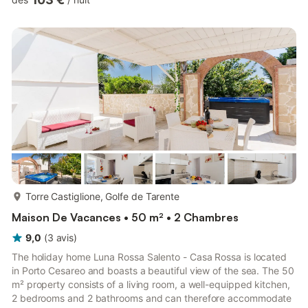
simple chacune) ainsi que de 2 salles de bains et offre de
l'espace pour 8 personnes. La maison de vacances adaptée
aux enfants est également équipée de ventilateurs et d'une
télévision. À l'extérieur, vous trouverez un coin repas avec...
plus...
Torre Castiglione, Golfe de Tarente
Maison De Vacances • 50 m² • 2 Chambres
9,0
(
3
avis
)
The holiday home Luna Rossa Salento - Casa Rossa is located
in Porto Cesareo and boasts a beautiful view of the sea. The 50
m² property consists of a living room, a well-equipped kitchen,
2 bedrooms and 2 bathrooms and can therefore accommodate