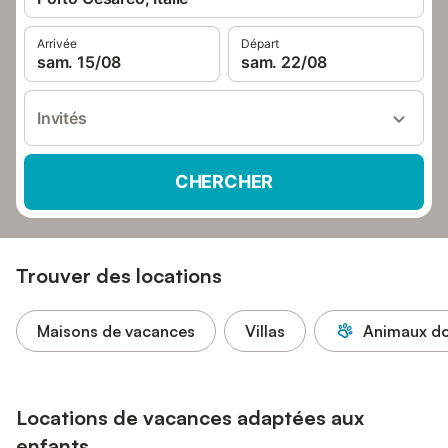
Arrivée
Départ
sam. 15/08
sam. 22/08
Invités
CHERCHER
Trouver des locations
Maisons de vacances
Villas
Animaux do
Locations de vacances adaptées aux
enfants