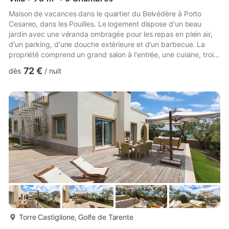
Maison de vacances dans le quartier du Belvédère à Porto
Cesareo, dans les Pouilles. Le logement dispose d'un beau
jardin avec une véranda ombragée pour les repas en plein air,
d'un parking, d'une douche extérieure et d'un barbecue. La
propriété comprend un grand salon à l'entrée, une cuisine, trois
chambres et deux salles de bains. Idéal pour ceux qui
72 €
dès
/
nuit
souhaitent passer des vacances à deux pas de la mer du
Salento, dans l'un des plus beaux recoins de plage : nous
sommes parmi les plages de sable entre Torre Lapillo et Porto
Cesareo !
plus...
Torre Castiglione, Golfe de Tarente