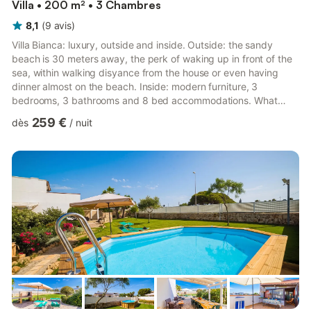
Villa • 200 m² • 3 Chambres
8,1
(
9
avis
)
Villa Bianca: luxury, outside and inside. Outside: the sandy
beach is 30 meters away, the perk of waking up in front of the
sea, within walking disyance from the house or even having
dinner almost on the beach. Inside: modern furniture, 3
bedrooms, 3 bathrooms and 8 bed accommodations. What
could you want more from a vacation in Salento? The sea and
259 €
dès
/
nuit
sandy beach 30 meters away from the house Villa Bianca has
access to the beach of Torre Castiglione, in Porto Cesareo. The
area is well known in Salento thanks to its sea with crystal clear
water, the sandy beaches ...