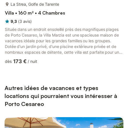
plus...
La Strea, Golfe de Tarente
Villa • 160 m² • 4 Chambres
9,3
(
3
avis
)
Située dans un endroit ensoleillé près des magnifiques plages
de Porto Cesareo, la Villa Marzia est une spacieuse maison de
vacances idéale pour les grandes familles ou les groupes.
Dotée d'un jardin privé, d'une piscine extérieure privée et de
nombreux espaces de détente, cette villa est parfaite pour une
escapade balnéaire décontractée dans le sud de l'Italie. Vous
173 €
dès
/
nuit
pourrez y prendre vos repas en plein air, vous prélasser au
soleil ou partir à la découverte des plages voisines et de la
culture locale. Cette villa à deux étages dispose d’un grand
espace de vie ouvert comprenant un lit doubl...
Autres idées de vacances et types
locations qui pourraient vous intéresser à
Porto Cesareo