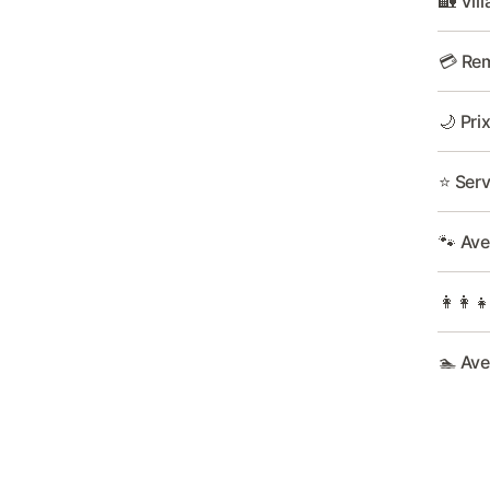
🏡 Vil
💳 Rem
🌙 Pri
⭐ Serv
🐾 Av
👩‍👩‍
🏊 Ave