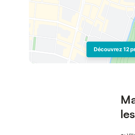
Découvrez 12 p
Ma
les