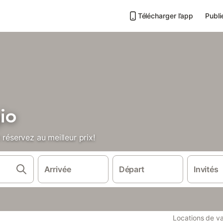
Télécharger l’app
Publi
io
 réservez au meilleur prix!
Arrivée
Départ
Invités
Locations de v