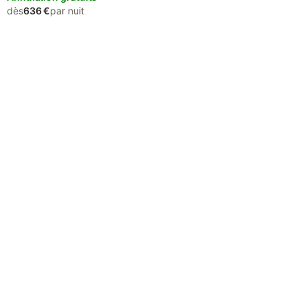
dès
636 €
par nuit