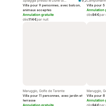
Spiaggia presso le Dune di
9,2
Campomarino
Campomarino, Maruggio
Villa pour 9 personnes, avec balcon,
Maruggio
Villa pour 5
animaux acceptés
Annulation 
Annulation gratuite
dès
94 €
par 
dès
114 €
par nuit
Maruggio, Golfe de Tarente
Maruggio, Go
Villa pour 11 personnes, avec jardin et
Villa pour 8
terrasse
Annulation 
Annulation gratuite
dès
94 €
par 