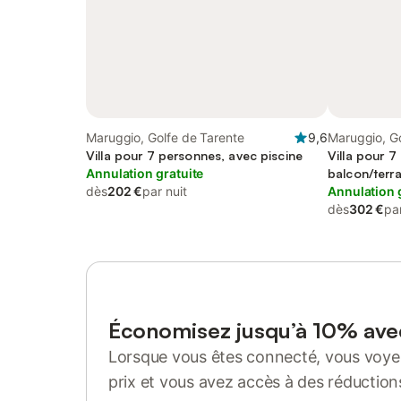
Maruggio, Golfe de Tarente
9,6
Maruggio, Go
Villa pour 7 personnes, avec piscine
Villa pour 7
Annulation gratuite
balcon/terr
dès
202 €
par nuit
Annulation 
dès
302 €
par
Économisez jusqu’à 10% av
Lorsque vous êtes connecté, vous voyez
prix et vous avez accès à des réduction