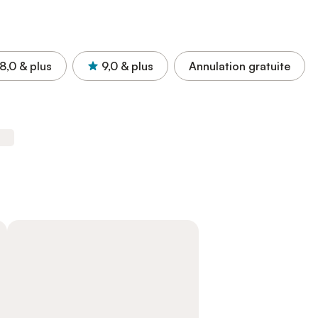
8,0
& plus
9,0
& plus
Annulation gratuite