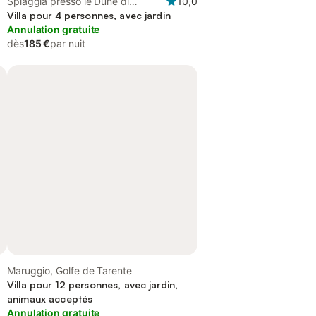
Spiaggia presso le Dune di
10,0
Campomarino, Maruggio
Villa pour 4 personnes, avec jardin
Annulation gratuite
dès
185 €
par nuit
Maruggio, Golfe de Tarente
Villa pour 12 personnes, avec jardin,
animaux acceptés
Annulation gratuite