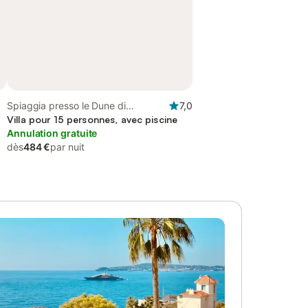
Spiaggia presso le Dune di
7,0
Campomarino, Maruggio
Villa pour 15 personnes, avec piscine
Annulation gratuite
dès
484 €
par nuit