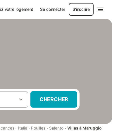
ez votre logement
Se connecter
S'inscrire
CHERCHER
·
·
·
·
acances
Italie
Pouilles
Salento
Villas à Maruggio