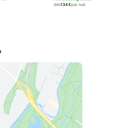
dès
134 €
par nuit
o