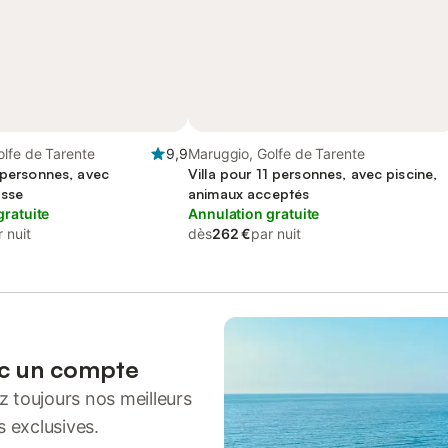
lfe de Tarente
9,9
Maruggio, Golfe de Tarente
 personnes, avec
Villa pour 11 personnes, avec piscine,
asse
animaux acceptés
gratuite
Annulation gratuite
 nuit
dès
262 €
par nuit
ec un compte
 toujours nos meilleurs
s exclusives.