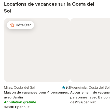
Locations de vacances sur la
Costa del
Sol
Hôte Star
Mijas, Costa del Sol
9,1
Fuengirola, Costa del Sol
Maison de vacances pour 4 personnes,
Appartement de vacanc
avec Jardin
personnes, avec Balcon 
Annulation gratuite
que Bassin pour enfant 
dès
99 €
par nuit
dès
90 €
par nuit