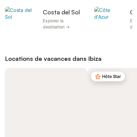
Costa del Sol
Cô
Explorer la
Exp
destination →
des
Locations de vacances dans
Ibiza
Hôte Star