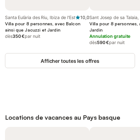
Santa Eulària des Riu, Ibiza de l'Est
10,0
Sant Josep de sa Talaia,
Villa pour 8 personnes, avec Balcon
Sud
Villa pour 8 personnes,
ainsi que Jacuzzi et Jardin
Jardin
dès
350 €
par nuit
Annulation gratuite
dès
590 €
par nuit
Afficher toutes les offres
Connectez-vous et économisez
Se connecter
jusqu'à 10% sur nos logements.
Locations de vacances au
Pays basque