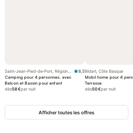
Saint-Jean-Pied-de-Port, Région
8,5
Bidart, Côte Basque
de Bayonne
Camping pour 4 personnes, avec
Mobil home pour 4 pers
Balcon et Bassin pour enfant
Terrasse
dès
58 €
par nuit
dès
50 €
par nuit
Afficher toutes les offres