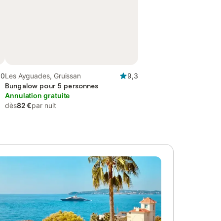
,0
Les Ayguades, Gruissan
9,3
Bungalow pour 5 personnes
Annulation gratuite
dès
82 €
par nuit