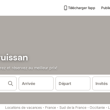
Télécharger l’app
Publi
uissan
z et réservez au meilleur prix!
Arrivée
Départ
Invités
·
·
·
·
Locations de vacances
France
Sud de la France
Occitanie
L