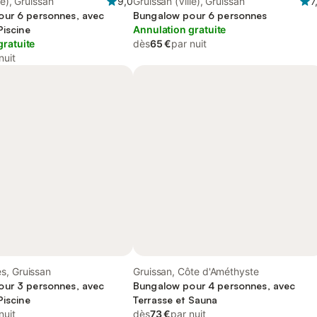
le), Gruissan
9,0
Gruissan (Ville), Gruissan
7
ur 6 personnes, avec
Bungalow pour 6 personnes
Piscine
Annulation gratuite
gratuite
dès
65 €
par nuit
nuit
s, Gruissan
Gruissan, Côte d'Améthyste
ur 3 personnes, avec
Bungalow pour 4 personnes, avec
Piscine
Terrasse et Sauna
nuit
dès
73 €
par nuit