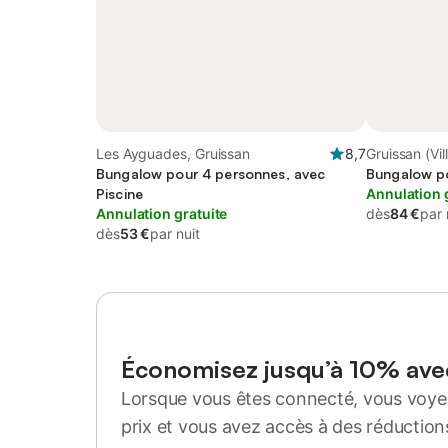
Les Ayguades, Gruissan
8,7
Gruissan (Vil
Bungalow pour 4 personnes, avec
Bungalow p
Piscine
Annulation 
Annulation gratuite
dès
84 €
par 
dès
53 €
par nuit
Économisez jusqu’à 10% av
Lorsque vous êtes connecté, vous voyez
prix et vous avez accès à des réduction