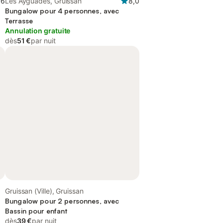
,6
Les Ayguades, Gruissan
8,0
Bungalow pour 4 personnes, avec
Terrasse
Annulation gratuite
dès
51 €
par nuit
Gruissan (Ville), Gruissan
Bungalow pour 2 personnes, avec
Bassin pour enfant
dès
39 €
par nuit