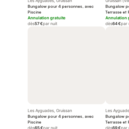
Les Ayguades, Gruissan
Gruissan (Vil
Bungalow pour 4 personnes, avec
Bungalow po
Piscine
Terrasse et 
Annulation gratuite
Annulation 
dès
57 €
par nuit
dès
64 €
par 
Les Ayguades, Gruissan
Les Ayguade
Bungalow pour 4 personnes, avec
Bungalow po
Piscine
Terrasse et 
dès
65 €
par nuit
dès
69 €
par 