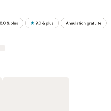
8,0
& plus
9,0
& plus
Annulation gratuite