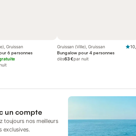
le), Gruissan
Gruissan (Ville), Gruissan
10
our 6 personnes
Bungalow pour 4 personnes
gratuite
dès
63 €
par nuit
nuit
ec un compte
 toujours nos meilleurs
s exclusives.