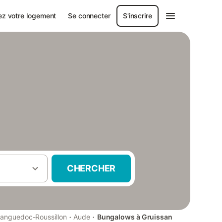
ez votre logement
Se connecter
S'inscrire
CHERCHER
·
·
anguedoc-Roussillon
Aude
Bungalows à Gruissan