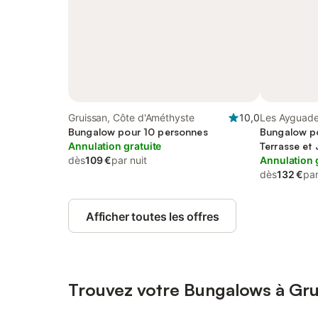
Gruissan, Côte d'Améthyste
10,0
Les Ayguade
Bungalow pour 10 personnes
Bungalow po
Annulation gratuite
Terrasse et 
dès
109 €
par nuit
Annulation 
dès
132 €
par
Afficher toutes les offres
Trouvez votre Bungalows à Gru