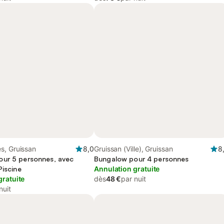
s, Gruissan
8,0
Gruissan (Ville), Gruissan
8
ur 5 personnes, avec
Bungalow pour 4 personnes
Piscine
Annulation gratuite
gratuite
dès
48 €
par nuit
nuit