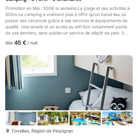
Promotion en Mai : 500€ la semaine.La plage et ses activités à
900m.Le camping a vraiment plus à offrir qu'un banal lieu où
passer ses vacances grâce à ses services et équipements de
qualité. Une laverie et un accès au wifi font notamment partie
de ces derniers, sans oublier un service de dépôt de pain. Il
n'est pas nécessaire de se déplacer pour se nourrir, grâce à une
45 €
dès
/
nuit
épicerie/superette tout comme un restaurant et un bar (entre
autres) présents sur le site. Animations pour tous, clubs enfants,
terrains multisports et restaurant. Surface = 31 m²Terrasse 15
m², partiellement couverteChambre...
plus...
Torreilles, Région de Perpignan