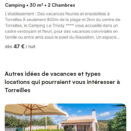
Camping • 30 m² • 2 Chambres
L'établissement : Des vacances fleuries et ensoleillées à
Torreilles À seulement 800m de la plage et 2km du centre de
Torreilles, le Camping Le Trivoly **** vous accueille dans un
cadre verdoyant et fleuri, pour des vacances conviviales en
famille ou entre amis sous le soleil du Roussillon. Un espace
aquatique pour petits et grands • Piscine extérieure chauffée •
47 €
dès
/
nuit
3 toboggans aquatiques pour des sensations fortes • Lagon
avec jeux d’eau pour les enfants Loisirs & équipements • Terrain
multisports (prêt de ballons) • Aire de jeux pour enfants (2 à 12
ans) • Tables de ping-pong (prêt raq...
Autres idées de vacances et types
locations qui pourraient vous intéresser à
Torreilles