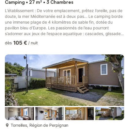
Camping • 27 m² • 3 Chambres
L'établissement : De votre emplacement, prêtez l’oreille, pas de
doute, la mer Méditerranée est à deux pas… Le camping borde
une immense plage de 4 kilomètres de sable fin, dotée du
pavillon bleu d’Europe. Les passionnés de l’eau pourront
s’adonner aux jeux de l’espace aquatique : cascades, glissades,
descentes… ou se glisser dans l’eau cristalline de la piscine
105 €
dès
/
nuit
chauffée. Tous les plaisirs réunis pour grands et petits. Nos
animateurs mettent tout en œuvre pour que le séjour de vos
enfants soit magique. Tout est fait à leur mesure. Les plus petits
pourront se livrer à leurs activités préféré...
plus...
Torreilles, Région de Perpignan